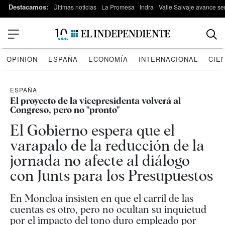
Destacamos:
Últimas noticias
La Promesa
Indra
Valle Salvaje avance s
OPINIÓN
ESPAÑA
ECONOMÍA
INTERNACIONAL
CIE
ESPAÑA
El proyecto de la vicepresidenta volverá al
Congreso, pero no "pronto"
El Gobierno espera que el
varapalo de la reducción de la
jornada no afecte al diálogo
con Junts para los Presupuestos
En Moncloa insisten en que el carril de las
cuentas es otro, pero no ocultan su inquietud
por el impacto del tono duro empleado por