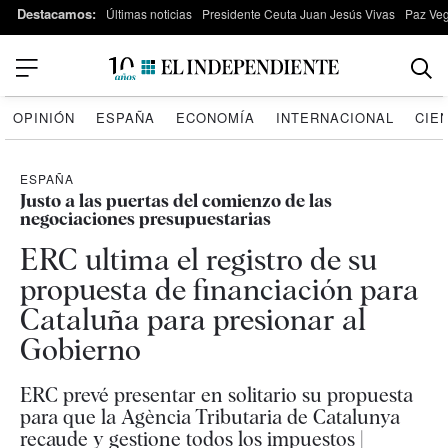
Destacamos:
Últimas noticias
Presidente Ceuta Juan Jesús Vivas
Paz Ve
OPINIÓN
ESPAÑA
ECONOMÍA
INTERNACIONAL
CIE
ESPAÑA
Justo a las puertas del comienzo de las
negociaciones presupuestarias
ERC ultima el registro de su
propuesta de financiación para
Cataluña para presionar al
Gobierno
ERC prevé presentar en solitario su propuesta
para que la Agència Tributaria de Catalunya
recaude y gestione todos los impuestos |