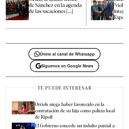
de Sánchez en la agenda
"violac
de las vacaciones [...]
integri
España 
Únete al canal de Whatsapp
Síguenos en Google News
TE PUEDE INTERESAR
Orriols niega haber favorecido en la
contratación de su hija como policía local
de Ripoll
El Gobierno concede un indulto parcial a