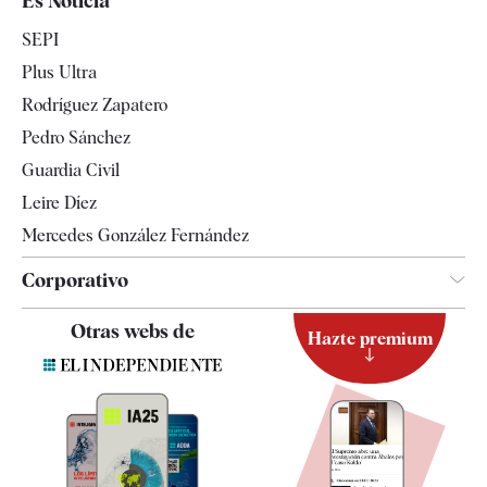
Es Noticia
Economía
SEPI
Internacional
Plus Ultra
Gente
Rodríguez Zapatero
Televisión
Pedro Sánchez
Tendencias
Guardia Civil
Leire Díez
Mercedes González Fernández
Corporativo
Contacto
Otras webs de
Hazte premium
Suscripción
Newsletter
Apps
Quiénes somos
Especificaciones