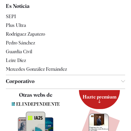
España
Es Noticia
Economía
SEPI
Internacional
Plus Ultra
Gente
Rodríguez Zapatero
Televisión
Pedro Sánchez
Tendencias
Guardia Civil
Leire Díez
Mercedes González Fernández
Corporativo
Contacto
Otras webs de
Hazte premium
Suscripción
Newsletter
Apps
Quiénes somos