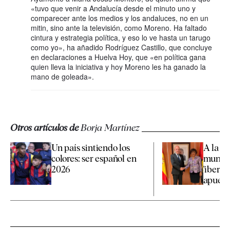
«tuvo que venir a Andalucía desde el minuto uno y
comparecer ante los medios y los andaluces, no en un
mitin, sino ante la televisión, como Moreno. Ha faltado
cintura y estrategia política, y eso lo ve hasta un tarugo
como yo», ha añadido Rodríguez Castillo, que concluye
en declaraciones a Huelva Hoy, que «en política gana
quien lleva la iniciativa y hoy Moreno les ha ganado la
mano de goleada».
Otros artículos de
Borja Martínez
Un país sintiendo los
A la co
colores: ser español en
mundo 
2026
'iberof
apuesta