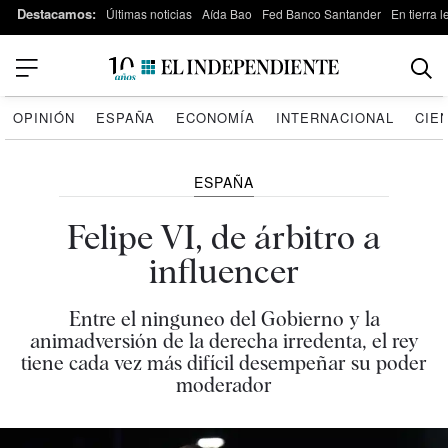
Destacamos:
Últimas noticias
Aída Bao
Fed Banco Santander
En tierra 
OPINIÓN
ESPAÑA
ECONOMÍA
INTERNACIONAL
CIE
ESPAÑA
Felipe VI, de árbitro a
influencer
Entre el ninguneo del Gobierno y la
animadversión de la derecha irredenta, el rey
tiene cada vez más difícil desempeñar su poder
moderador