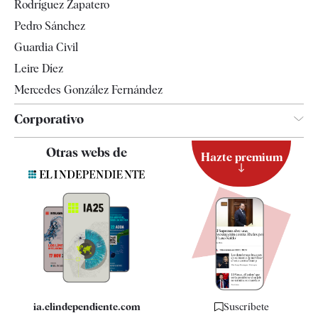
Rodríguez Zapatero
Televisión
Pedro Sánchez
Tendencias
Guardia Civil
Leire Díez
Mercedes González Fernández
Corporativo
Contacto
Otras webs de
Hazte premium
Suscripción
Newsletter
Apps
Quiénes somos
Especificaciones
ia.elindependiente.com
Suscríbete