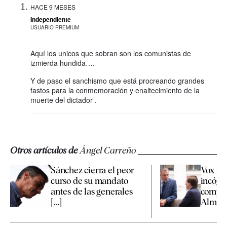
HACE 9 MESES
Independiente
USUARIO PREMIUM
Aquí los unicos que sobran son los comunistas de
izmierda hundida….
Y de paso el sanchismo que está procreando grandes
fastos para la conmemoración y enaltecimiento de la
muerte del dictador .
Otros artículos de
Ángel Carreño
Sánchez cierra el peor
Vox pr
curso de su mandato
incógn
antes de las generales
compet
[...]
Almeida