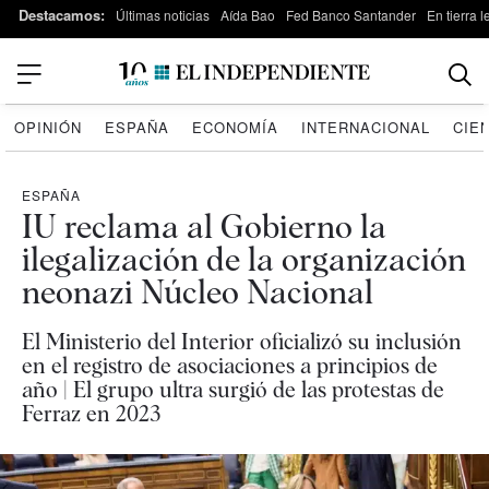
Destacamos:
Últimas noticias
Aída Bao
Fed Banco Santander
En tierra 
OPINIÓN
ESPAÑA
ECONOMÍA
INTERNACIONAL
CIE
ESPAÑA
IU reclama al Gobierno la
ilegalización de la organización
neonazi Núcleo Nacional
El Ministerio del Interior oficializó su inclusión
en el registro de asociaciones a principios de
año | El grupo ultra surgió de las protestas de
Ferraz en 2023