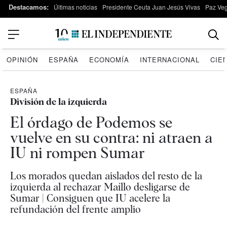
Destacamos:
Últimas noticias
Presidente Ceuta Juan Jesús Vivas
Paz Ve
OPINIÓN
ESPAÑA
ECONOMÍA
INTERNACIONAL
CIE
ESPAÑA
División de la izquierda
El órdago de Podemos se
vuelve en su contra: ni atraen a
IU ni rompen Sumar
Los morados quedan aislados del resto de la
izquierda al rechazar Maíllo desligarse de
Sumar | Consiguen que IU acelere la
refundación del frente amplio