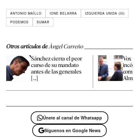
ANTONIO MAÍLLO
IONE BELARRA
IZQUIERDA UNIDA (IU)
PODEMOS
SUMAR
Otros artículos de
Ángel Carreño
Sánchez cierra el peor
Vox pr
curso de su mandato
incógn
antes de las generales
compet
[...]
Almeida
Únete al canal de Whatsapp
Síguenos en Google News