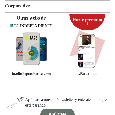
Corporativo
Contacto
Otras webs de
Hazte premium
Suscripción
Newsletter
Apps
Quiénes somos
Especificaciones
ia.elindependiente.com
Suscríbete
Apúntate a nuestra Newsletter y entérate de lo que
está pasando
Apúntate