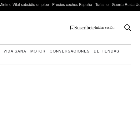
Mínimo Vital subsidio empleo
Precios coches España
Turismo
Guerra Rusia Ucr
Suscríbete
Iniciar sesión
VIDA SANA
MOTOR
CONVERSACIONES
DE TIENDAS