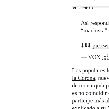
PUBLICIDAD
Así respon
“machista”.
⬇️⬇️⬇️
pic.tw
— VOX 🇪
Los populares 
la Corona
, nue
de monarquía pa
es no coincidir
participe más a
explicado a su 