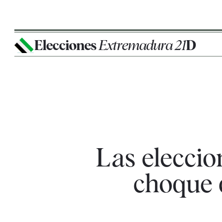
Elecciones
Extremadura 21
D
Las elecci
choque d