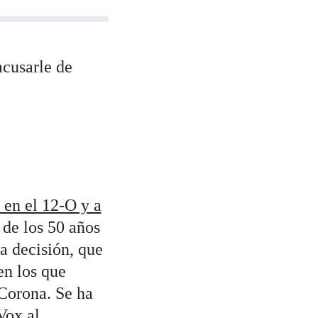
acusarle de
 en el 12-O y a
de los 50 años
a decisión, que
en los que
 Corona. Se ha
Vox al