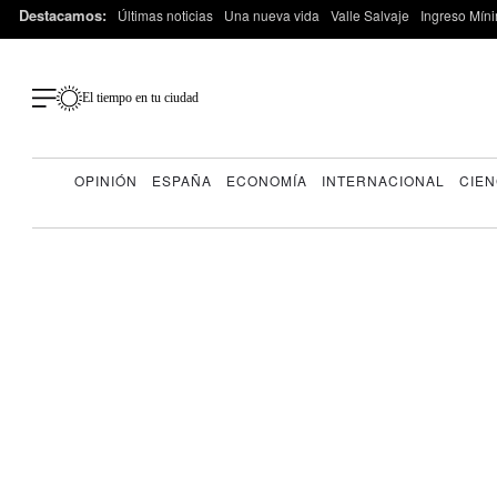
Destacamos:
Últimas noticias
Una nueva vida
Valle Salvaje
Ingreso Míni
El tiempo en tu ciudad
OPINIÓN
ESPAÑA
ECONOMÍA
INTERNACIONAL
CIEN