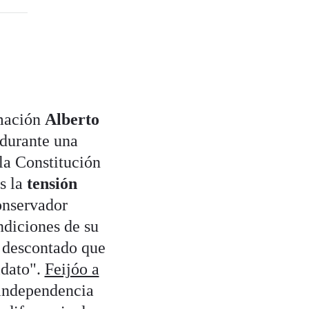
rmación
Alberto
 durante una
 la Constitución
s la
tensión
conservador
ndiciones de su
 descontado que
idato".
Feijóo a
independencia