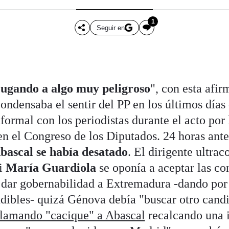
1
Seguir en
 jugando a algo muy peligroso
", con esta afi
ondensaba el sentir del PP en los últimos días
formal con los periodistas durante el acto por
en el Congreso de los Diputados. 24 horas ante
bascal se había desatado
. El dirigente ultra
si
María Guardiola
se oponía a aceptar las co
 dar gobernabilidad a Extremadura -dando por
dibles- quizá Génova debía "buscar otro cand
llamando "cacique" a Abascal
recalcando una 