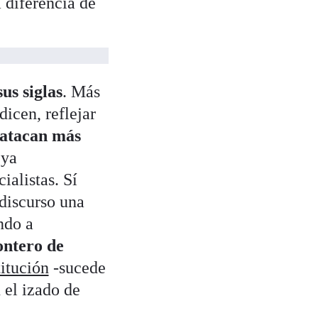
 diferencia de
us siglas
. Más
icen, reflejar
atacan más
 ya
ialistas. Sí
discurso una
ndo a
ontero de
titución
-sucede
 el izado de