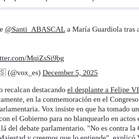
de
@Santi_ABASCAL
a María Guardiola tras 
itter.com/MqiZsSi9bg
 (@vox_es)
December 5, 2025
lo recalcan destacando
el desplante a Felipe VI
vamente, en la conmemoración en el Congreso 
rlamentaria. Vox insiste en que ha tomado un
 con el Gobierno para no blanquearlo en actos 
llá del debate parlamentario. "No es contra la
Majestad y creemos que lo entiende", explicó 