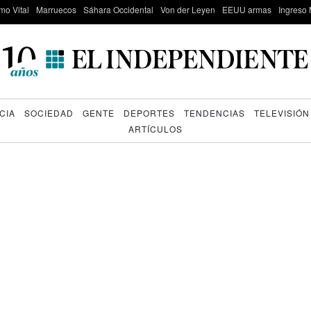
mo Vital
Marruecos
Sáhara Occidental
Von der Leyen
EEUU armas
Ingreso 
CIA
SOCIEDAD
GENTE
DEPORTES
TENDENCIAS
TELEVISIÓN
ARTÍCULOS