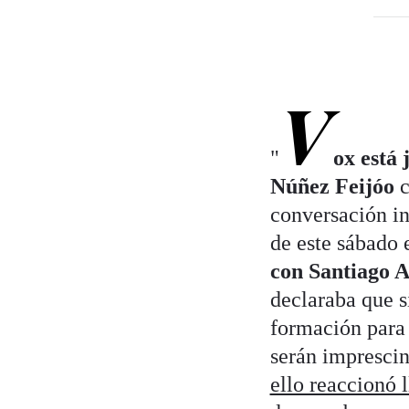
V
"
ox está
Núñez Feijóo
c
conversación in
de este sábado 
con Santiago A
declaraba que 
formación para
serán imprescin
ello reaccionó 