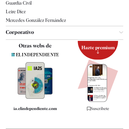
Guardia Civil
Leire Díez
Mercedes González Fernández
Corporativo
Contacto
Otras webs de
Hazte premium
Suscripción
Newsletter
Apps
Quiénes somos
Especificaciones
ia.elindependiente.com
Suscríbete