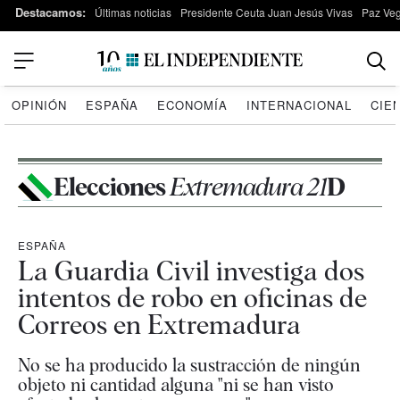
Destacamos:
Últimas noticias
Presidente Ceuta Juan Jesús Vivas
Paz Ve
OPINIÓN
ESPAÑA
ECONOMÍA
INTERNACIONAL
CIE
Elecciones
Extremadura 21
D
ESPAÑA
La Guardia Civil investiga dos
intentos de robo en oficinas de
Correos en Extremadura
No se ha producido la sustracción de ningún
objeto ni cantidad alguna "ni se han visto