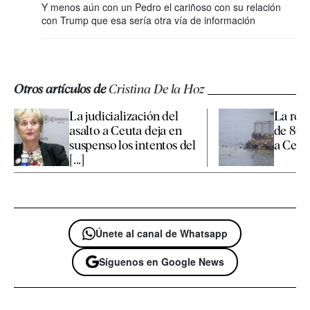
Y menos aún con un Pedro el cariñoso con su relación
con Trump que esa sería otra vía de información
Otros artículos de
Cristina De la Hoz
La judicialización del
La reu
asalto a Ceuta deja en
de 800
suspenso los intentos del
a Ceuta
[...]
Únete al canal de Whatsapp
Síguenos en Google News