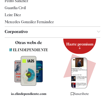
Pedro Sánchez
Tendencias
Guardia Civil
Leire Díez
Mercedes González Fernández
Corporativo
Contacto
Otras webs de
Hazte premium
Suscripción
Newsletter
Apps
Quiénes somos
Especificaciones
ia.elindependiente.com
Suscríbete