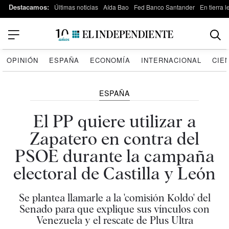
Destacamos:
Últimas noticias
Aída Bao
Fed Banco Santander
En tierra 
OPINIÓN
ESPAÑA
ECONOMÍA
INTERNACIONAL
CIE
ESPAÑA
El PP quiere utilizar a
Zapatero en contra del
PSOE durante la campaña
electoral de Castilla y León
Se plantea llamarle a la 'comisión Koldo' del
Senado para que explique sus vínculos con
Venezuela y el rescate de Plus Ultra