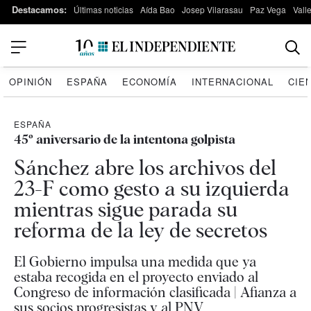
Destacamos:
Últimas noticias
Aída Bao
Josep Vilarasau
Paz Vega
Vall
OPINIÓN
ESPAÑA
ECONOMÍA
INTERNACIONAL
CIE
ESPAÑA
45º aniversario de la intentona golpista
Sánchez abre los archivos del
23-F como gesto a su izquierda
mientras sigue parada su
reforma de la ley de secretos
El Gobierno impulsa una medida que ya
estaba recogida en el proyecto enviado al
Congreso de información clasificada | Afianza a
sus socios progresistas y al PNV