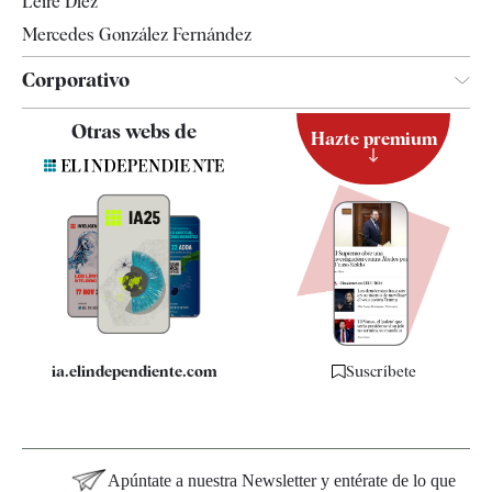
Leire Díez
Mercedes González Fernández
Corporativo
Contacto
Otras webs de
Hazte premium
Suscripción
Newsletter
Apps
Quiénes somos
Especificaciones
ia.elindependiente.com
Suscríbete
Apúntate a nuestra Newsletter y entérate de lo que