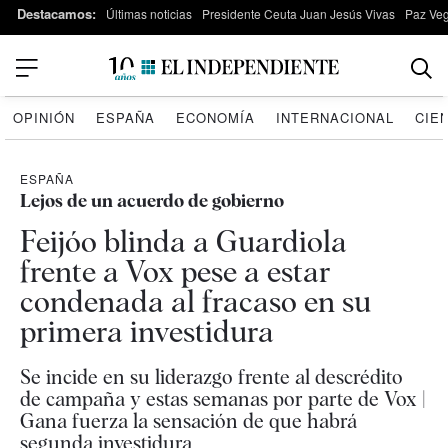
Destacamos:
Últimas noticias
Presidente Ceuta Juan Jesús Vivas
Paz Ve
OPINIÓN
ESPAÑA
ECONOMÍA
INTERNACIONAL
CIE
ESPAÑA
Lejos de un acuerdo de gobierno
Feijóo blinda a Guardiola
frente a Vox pese a estar
condenada al fracaso en su
primera investidura
Se incide en su liderazgo frente al descrédito
de campaña y estas semanas por parte de Vox |
Gana fuerza la sensación de que habrá
segunda investidura