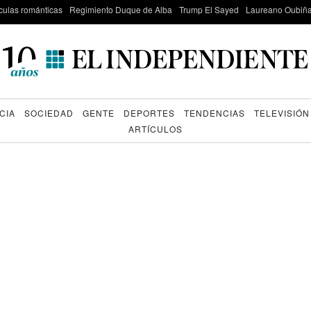
culas románticas
Regimiento Duque de Alba
Trump El Sayed
Laureano Oubiña
CIA
SOCIEDAD
GENTE
DEPORTES
TENDENCIAS
TELEVISIÓN
ARTÍCULOS