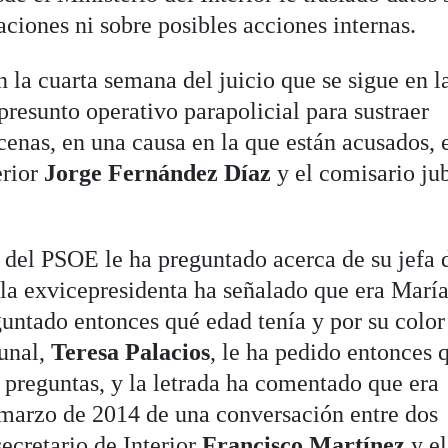
aciones ni sobre posibles acciones internas.
 la cuarta semana del juicio que se sigue en l
resunto operativo parapolicial para sustraer
cenas, en una causa en la que están acusados, 
erior
Jorge Fernández Díaz
y el comisario ju
 del PSOE le ha preguntado acerca de su jefa 
 la exvicepresidenta ha señalado que era Marí
guntado entonces qué edad tenía y por su color
unal,
Teresa Palacios
, le ha pedido entonces 
 preguntas, y la letrada ha comentado que era
 marzo de 2014 de una conversación entre dos
ecretario de Interior
Francisco Martínez
y el