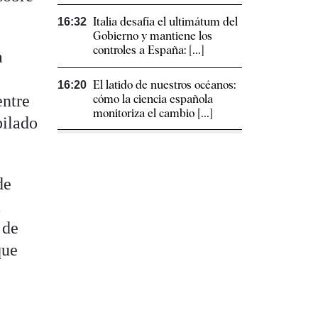
Italia desafía el ultimátum del
16:32
Gobierno y mantiene los
controles a España: [...]
a
El latido de nuestros océanos:
16:20
entre
cómo la ciencia española
monitoriza el cambio [...]
bilado
de
a
 de
que