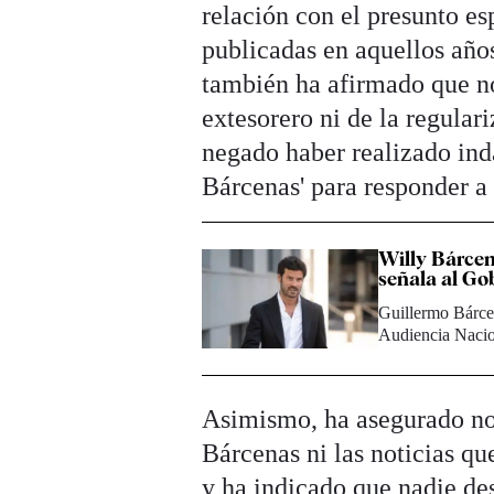
relación con el presunto e
publicadas en aquellos año
también ha afirmado que no
extesorero ni de la regular
negado haber realizado ind
Bárcenas' para responder a 
Willy Bárcen
señala al Go
Guillermo Bárcen
Audiencia Nacio
Asimismo, ha asegurado no 
Bárcenas ni las noticias qu
y ha indicado que nadie des