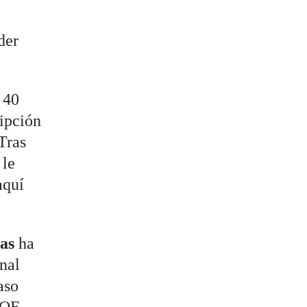
der
 40
ripción
Tras
 le
aquí
nas
ha
onal
aso