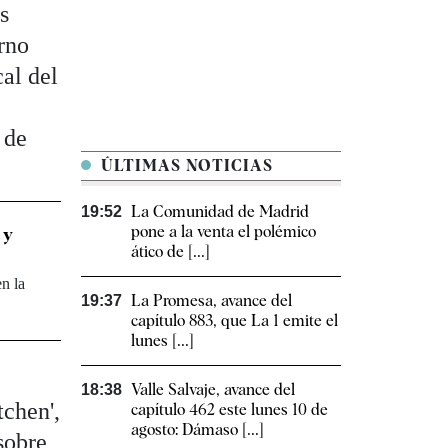
s
rno
al del
 de
ÚLTIMAS NOTICIAS
La Comunidad de Madrid
19:52
pone a la venta el polémico
 y
ático de [...]
n la
La Promesa, avance del
19:37
capítulo 883, que La 1 emite el
lunes [...]
Valle Salvaje, avance del
18:38
tchen',
capítulo 462 este lunes 10 de
agosto: Dámaso [...]
sobre