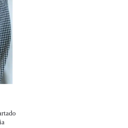
artado
ia