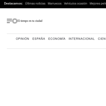
Destacamos:
Últimas noticias
Marruecos
Vehículos ocasión
Mejores pelí
El tiempo en tu ciudad
OPINIÓN
ESPAÑA
ECONOMÍA
INTERNACIONAL
CIEN