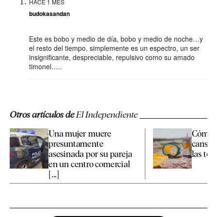
HACE 1 MES
budokasandan
Este es bobo y medio de día, bobo y medio de noche…y
el resto del tiempo, simplemente es un espectro, un ser
insignificante, despreciable, repulsivo como su amado
timonel…..
Otros artículos de
El Independiente
Una mujer muere
Cómo c
presuntamente
cansan
asesinada por su pareja
las te
en un centro comercial
[...]