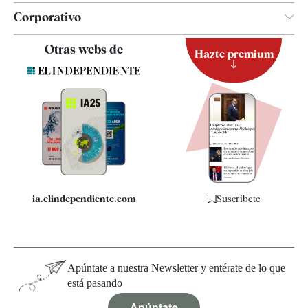
Corporativo
Contacto
Otras webs de
Hazte premium
Suscripción
Newsletter
Apps
Quiénes somos
Especificaciones
ia.elindependiente.com
Suscríbete
Apúntate a nuestra Newsletter y entérate de lo que
está pasando
Apúntate