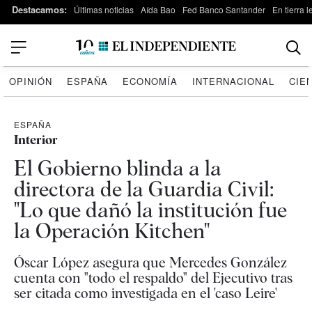
Destacamos:
Últimas noticias
Aída Bao
Fed Banco Santander
En tierra 
OPINIÓN
ESPAÑA
ECONOMÍA
INTERNACIONAL
CIE
ESPAÑA
Interior
El Gobierno blinda a la
directora de la Guardia Civil:
"Lo que dañó la institución fue
la Operación Kitchen"
Óscar López asegura que Mercedes González
cuenta con "todo el respaldo" del Ejecutivo tras
ser citada como investigada en el 'caso Leire'