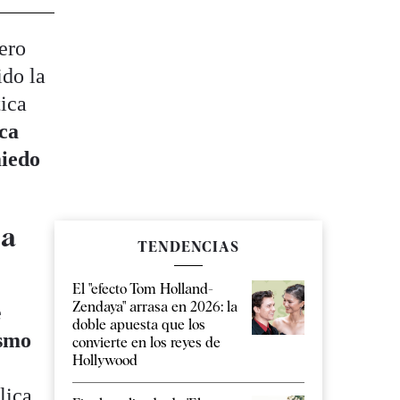
pero
ido la
tica
ica
miedo
 a
TENDENCIAS
El "efecto Tom Holland-
Zendaya" arrasa en 2026: la
e
doble apuesta que los
ismo
convierte en los reyes de
Hollywood
lica