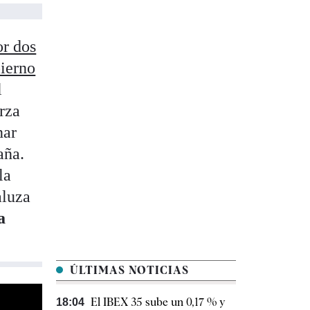
r dos
bierno
l
erza
nar
aña.
la
aluza
a
ÚLTIMAS NOTICIAS
El IBEX 35 sube un 0,17 % y
18:04