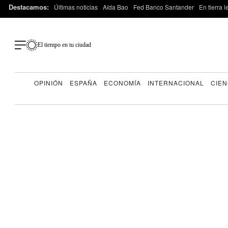
Destacamos:
Últimas noticias
Aída Bao
Fed Banco Santander
En tierra 
El tiempo en tu ciudad
OPINIÓN
ESPAÑA
ECONOMÍA
INTERNACIONAL
CIEN