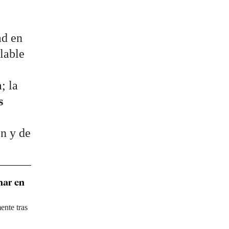
ad en
lable
; la
s
ón y de
nar en
ente tras