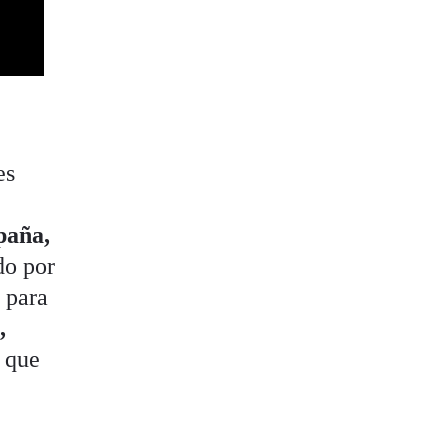
es
paña,
do por
 para
,
 que