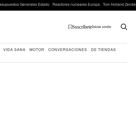
esupuestos Generales Estado
Reactores nucleares Europa
Tom Holland Zenda
Suscríbete
Iniciar sesión
VIDA SANA
MOTOR
CONVERSACIONES
DE TIENDAS