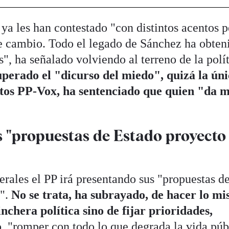
s ya les han contestado "con distintos acentos 
e cambio. Todo el legado de Sánchez ha obten
", ha señalado volviendo al terreno de la polí
uperado el "dicurso del miedo", quizá la ún
actos PP-Vox, ha sentenciado que quien "da 
s "propuestas de Estado proyecto
erales el PP irá presentando sus "propuestas d
o".
No se trata, ha subrayado, de hacer lo m
inchera política sino de fijar prioridades,
o
, "romper con todo lo que degrada la vida púb