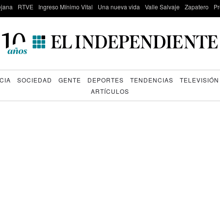
lejana
RTVE
Ingreso Mínimo Vital
Una nueva vida
Valle Salvaje
Zapatero
Pr
CIA
SOCIEDAD
GENTE
DEPORTES
TENDENCIAS
TELEVISIÓN
ARTÍCULOS