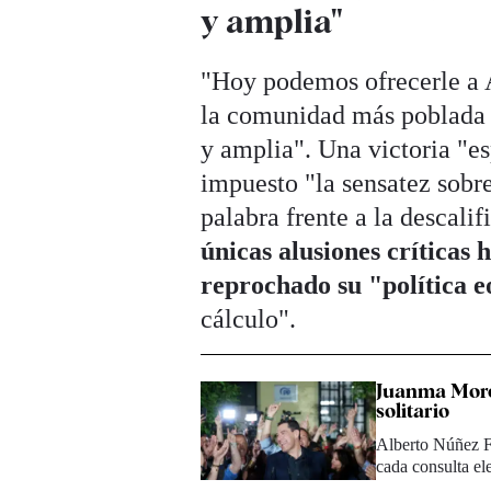
y amplia"
"Hoy podemos ofrecerle a A
la comunidad más poblada d
y amplia". Una victoria "es
impuesto "la sensatez sobre
palabra frente a la descalif
únicas alusiones críticas
reprochado su "política 
cálculo".
Juanma More
solitario
Alberto Núñez Fe
cada consulta el