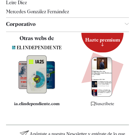
Leire Díez
Mercedes González Fernández
Corporativo
Contacto
Otras webs de
Hazte premium
Suscripción
Newsletter
Apps
Quiénes somos
Especificaciones
ia.elindependiente.com
Suscríbete
Apúntate a nuestra Newsletter y entérate de lo que