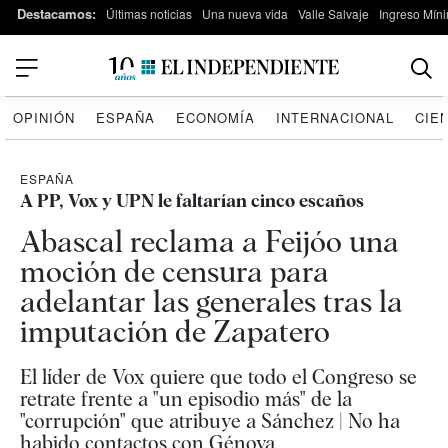
Destacamos:
Últimas noticias
Una nueva vida
Valle Salvaje
Ingreso Míni
OPINIÓN
ESPAÑA
ECONOMÍA
INTERNACIONAL
CIE
ESPAÑA
A PP, Vox y UPN le faltarían cinco escaños
Abascal reclama a Feijóo una
moción de censura para
adelantar las generales tras la
imputación de Zapatero
El líder de Vox quiere que todo el Congreso se
retrate frente a "un episodio más" de la
"corrupción" que atribuye a Sánchez | No ha
habido contactos con Génova