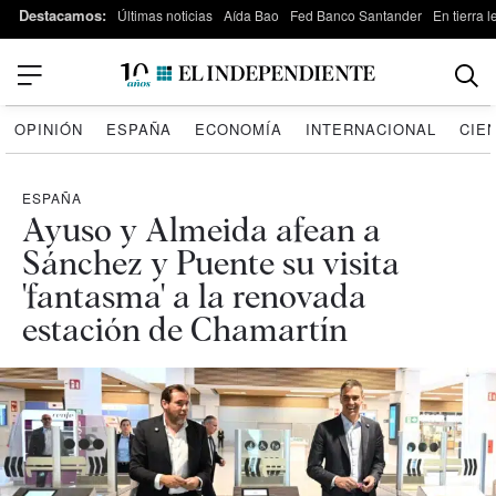
Destacamos:
Últimas noticias
Aída Bao
Fed Banco Santander
En tierra 
OPINIÓN
ESPAÑA
ECONOMÍA
INTERNACIONAL
CIE
ESPAÑA
Ayuso y Almeida afean a
Sánchez y Puente su visita
'fantasma' a la renovada
estación de Chamartín