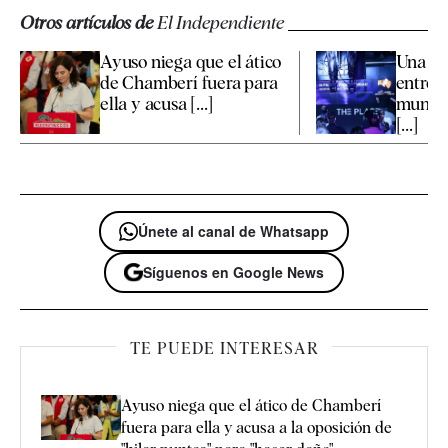
Otros artículos de
El Independiente
Ayuso niega que el ático
Una Ed
de Chamberí fuera para
entre l
ella y acusa [...]
mundo 
[...]
Únete al canal de Whatsapp
Síguenos en Google News
TE PUEDE INTERESAR
Ayuso niega que el ático de Chamberí
fuera para ella y acusa a la oposición de