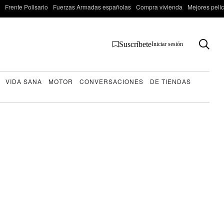
Frente Polisario
Fuerzas Armadas españolas
Compra vivienda
Mejores pelí
Suscríbete
Iniciar sesión
VIDA SANA
MOTOR
CONVERSACIONES
DE TIENDAS