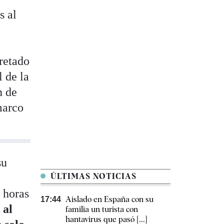
s al
retado
l de la
n de
marco
su
ÚLTIMAS NOTICIAS
 horas
Aislado en España con su
17:44
 al
familia un turista con
hantavirus que pasó [...]