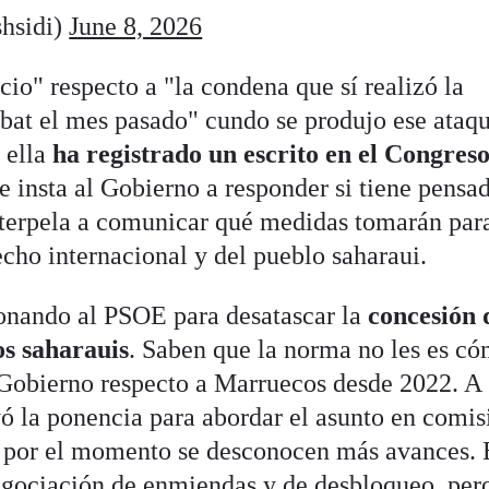
hsidi)
June 8, 2026
cio" respecto a "la condena que sí realizó la
at el mes pasado" cundo se produjo ese ataq
 ella
ha registrado un escrito en el Congres
se insta al Gobierno a responder si tiene pensa
nterpela a comunicar qué medidas tomarán par
recho internacional y del pueblo saharaui.
onando al PSOE para desatascar la
concesión 
os saharauis
. Saben que la norma no les es c
l Gobierno respecto a Marruecos desde 2022. A
uyó la ponencia para abordar el asunto en comis
y por el momento se desconocen más avances.
gociación de enmiendas y de desbloqueo, per