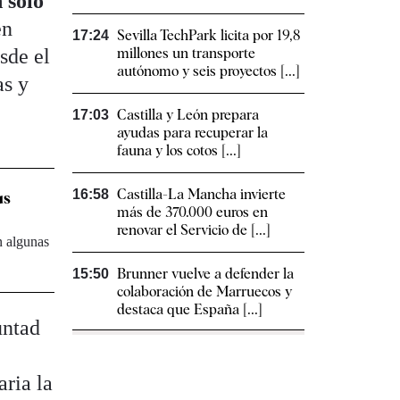
 solo
en
Sevilla TechPark licita por 19,8
17:24
sde el
millones un transporte
autónomo y seis proyectos [...]
as y
Castilla y León prepara
17:03
ayudas para recuperar la
fauna y los cotos [...]
Castilla-La Mancha invierte
16:58
us
más de 370.000 euros en
renovar el Servicio de [...]
n algunas
Brunner vuelve a defender la
15:50
colaboración de Marruecos y
destaca que España [...]
untad
aria la