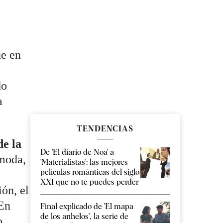
ue en
o
do
a
TENDENCIAS
de la
De 'El diario de Noa' a
ómoda,
'Materialistas': las mejores
películas románticas del siglo
XXI que no te puedes perder
ión, el
 En
Final explicado de 'El mapa
de los anhelos', la serie de
o