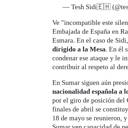
— Tesh Sidi🇪🇭 (@tes
Ve "incompatible este silen
Embajada de España en Rab
Esmara. En el caso de Sidi,
dirigido a la Mesa
. En él 
condenar ese ataque y le i
contribuir al respeto al de
En Sumar siguen aún presi
nacionalidad española a l
por el giro de posición de
finales de abril se constit
18 de mayo se reunieron, 
Sumar ven capacidad de ne