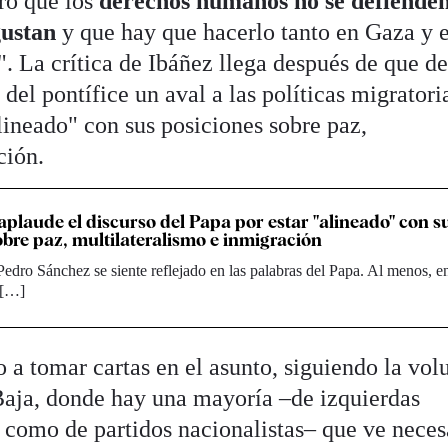
aro que los
derechos humanos no se defienden
gustan
y que hay que hacerlo tanto en Gaza y 
. La crítica de Ibáñez llega después de que de
del pontífice un aval a las políticas migratori
lineado" con sus posiciones sobre paz,
ción.
aplaude el discurso del Papa por estar "alineado" con s
obre paz, multilateralismo e inmigración
Pedro Sánchez se siente reflejado en las palabras del Papa. Al menos, e
 […]
 a tomar cartas en el asunto, siguiendo la vol
Baja, donde hay una mayoría –de izquierdas
í como de partidos nacionalistas– que ve neces