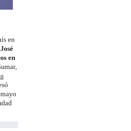
ís en
,
José
os en
 Sumar,
as
esó
n mayo
iudad