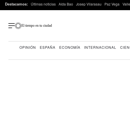
Destacamos:
Últimas noticias
Aída Bao
Josep Vilarasau
Paz Vega
Vall
El tiempo en tu ciudad
OPINIÓN
ESPAÑA
ECONOMÍA
INTERNACIONAL
CIEN