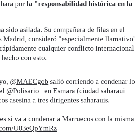
áhara por
la "responsabilidad histórica en la
a sido asilada. Su compañera de filas en el
s Madrid, consideró "especialmente llamativo
ápidamente cualquier conflicto internacional
a hecho con esto.
ayo,
@MAECgob
salió corriendo a condenar lo
del
@Polisario_
en Esmara (ciudad saharaui
s asesina a tres dirigentes saharauis.
es si va a condenar a Marruecos con la misma
er.com/U03eQpYmRz