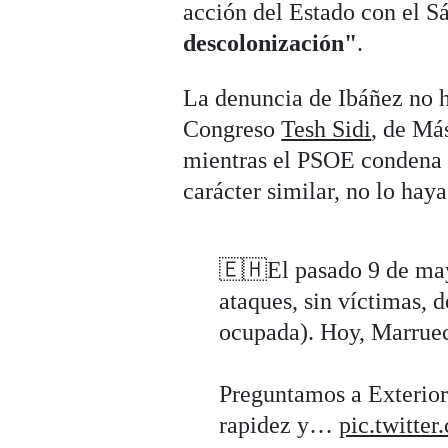
acción del Estado con el S
descolonización"
.
La denuncia de Ibáñez no h
Congreso
Tesh Sidi
, de Má
mientras el PSOE condena r
carácter similar, no lo hay
🇪🇭El pasado 9 de m
ataques, sin víctimas, 
ocupada). Hoy, Marrueco
Preguntamos a Exterior
rapidez y…
pic.twitt