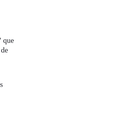
" que
 de
s