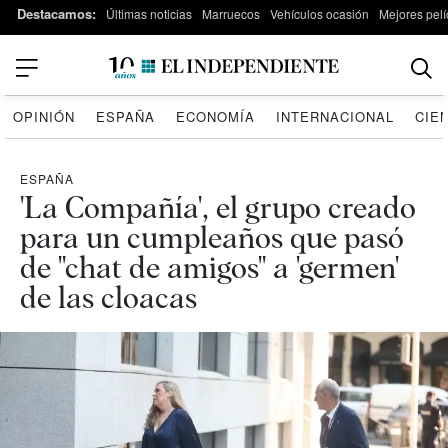
Destacamos:
Últimas noticias
Marruecos
Vehículos ocasión
Mejores pelí
OPINIÓN
ESPAÑA
ECONOMÍA
INTERNACIONAL
CIE
ESPAÑA
'La Compañía', el grupo creado
para un cumpleaños que pasó
de "chat de amigos" a 'germen'
de las cloacas