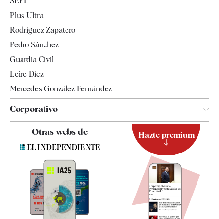
SEPI
Internacional
Plus Ultra
Gente
Rodríguez Zapatero
Televisión
Pedro Sánchez
Tendencias
Guardia Civil
Leire Díez
Mercedes González Fernández
Corporativo
Contacto
Otras webs de
Hazte premium
Suscripción
Newsletter
Apps
Quiénes somos
Especificaciones