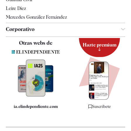
Leire Díez
Mercedes González Fernández
Corporativo
Contacto
Otras webs de
Hazte premium
Suscripción
Newsletter
Apps
Quiénes somos
Especificaciones
ia.elindependiente.com
Suscríbete