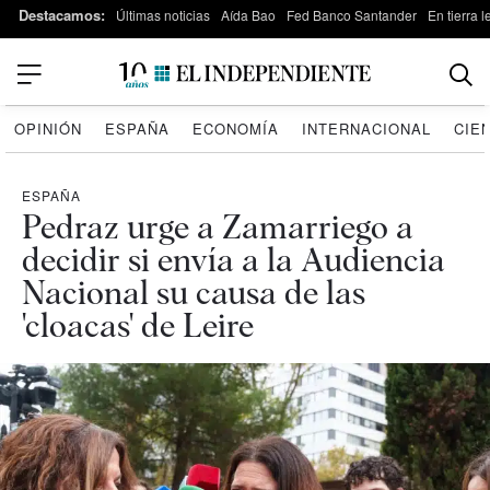
Destacamos:
Últimas noticias
Aída Bao
Fed Banco Santander
En tierra 
OPINIÓN
ESPAÑA
ECONOMÍA
INTERNACIONAL
CIE
ESPAÑA
Pedraz urge a Zamarriego a
decidir si envía a la Audiencia
Nacional su causa de las
'cloacas' de Leire