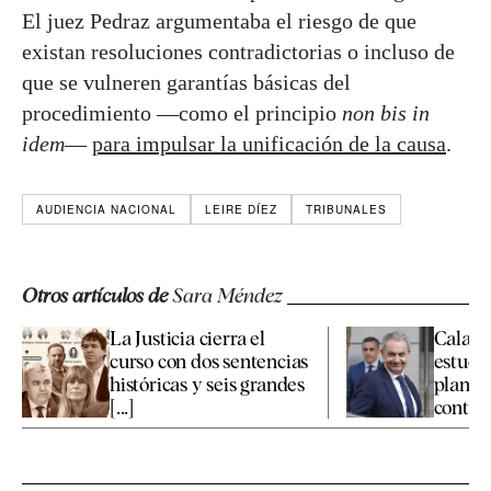
El juez Pedraz argumentaba el riesgo de que
existan resoluciones contradictorias o incluso de
que se vulneren garantías básicas del
procedimiento —como el principio
non bis in
idem
—
para impulsar la unificación de la causa
.
AUDIENCIA NACIONAL
LEIRE DÍEZ
TRIBUNALES
Otros artículos de
Sara Méndez
La Justicia cierra el
Calama
curso con dos sentencias
estudia
históricas y seis grandes
plante
[...]
contra e