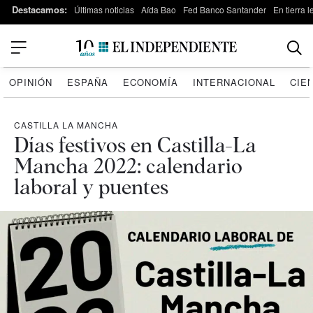
Destacamos:
Últimas noticias
Aída Bao
Fed Banco Santander
En tierra 
OPINIÓN
ESPAÑA
ECONOMÍA
INTERNACIONAL
CIE
CASTILLA LA MANCHA
Días festivos en Castilla-La
Mancha 2022: calendario
laboral y puentes