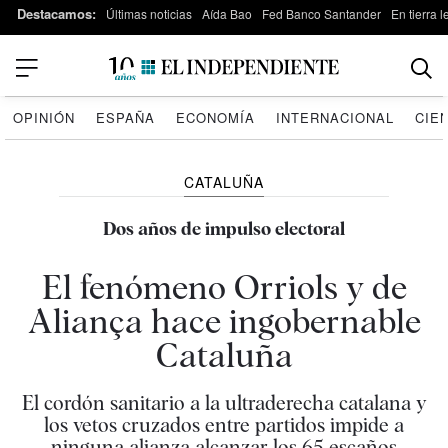
Destacamos:
Últimas noticias
Aída Bao
Fed Banco Santander
En tierra 
OPINIÓN
ESPAÑA
ECONOMÍA
INTERNACIONAL
CIE
CATALUÑA
Dos años de impulso electoral
El fenómeno Orriols y de
Aliança hace ingobernable
Cataluña
El cordón sanitario a la ultraderecha catalana y
los vetos cruzados entre partidos impide a
ninguna alianza alcanzar los 65 escaños