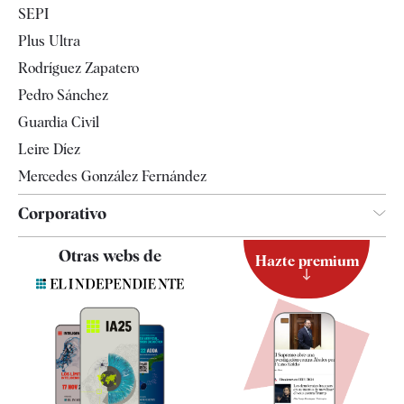
SEPI
Internacional
Plus Ultra
Gente
Rodríguez Zapatero
Televisión
Pedro Sánchez
Tendencias
Guardia Civil
Leire Díez
Mercedes González Fernández
Corporativo
Contacto
Otras webs de
Hazte premium
Suscripción
Newsletter
Apps
Quiénes somos
Especificaciones