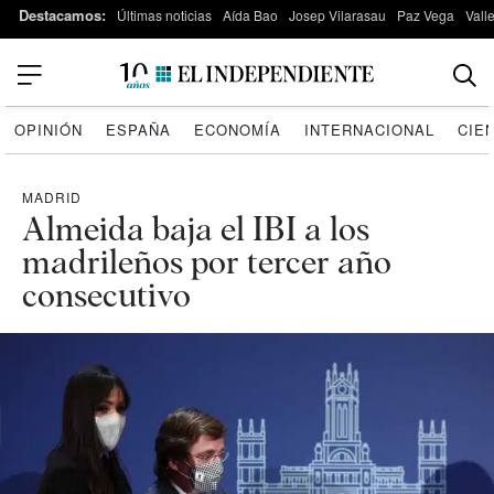
Destacamos:
Últimas noticias
Aída Bao
Josep Vilarasau
Paz Vega
Vall
OPINIÓN
ESPAÑA
ECONOMÍA
INTERNACIONAL
CIE
MADRID
Almeida baja el IBI a los
madrileños por tercer año
consecutivo