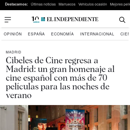
Destacamos:
Últimas noticias
Marruecos
Vehículos ocasión
Mejores pelí
OPINIÓN
ESPAÑA
ECONOMÍA
INTERNACIONAL
CIE
MADRID
Cibeles de Cine regresa a
Madrid: un gran homenaje al
cine español con más de 70
películas para las noches de
verano