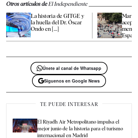
Otros artículos de
El Independiente
La historia de GITGE y
Marrue
la huella del Dr. Óscar
aceptar
Ondo en [...]
menore
España 
Únete al canal de Whatsapp
Síguenos en Google News
TE PUEDE INTERESAR
El Riyadh Air Metropolitano impulsa el
mejor junio de la historia para el turismo
internacional en Madrid