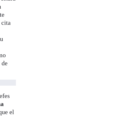
n
te
 cita
su
imo
o de
efes
na
que el