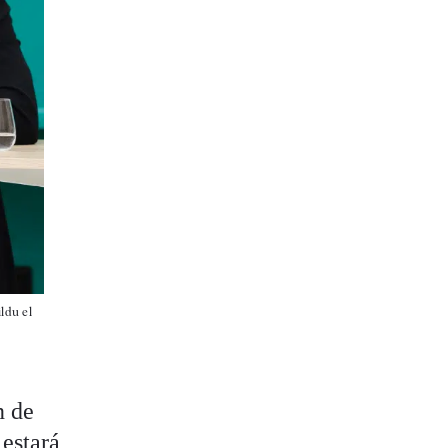
ldu el
n de
 estará