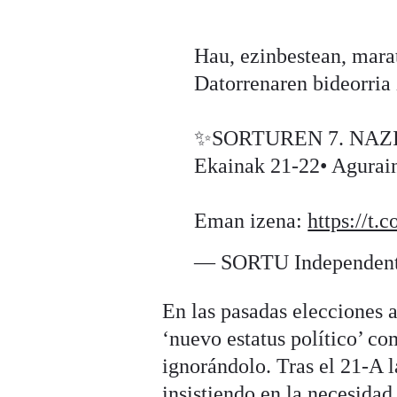
Hau, ezinbestean, marat
Datorrenaren bideorria 
✨SORTUREN 7. NAZ
Ekainak 21-22• Agurai
Eman izena:
https://t
— SORTU Independentz
En las pasadas elecciones 
‘nuevo estatus político’ c
ignorándolo. Tras el 21-A l
insistiendo en la necesidad