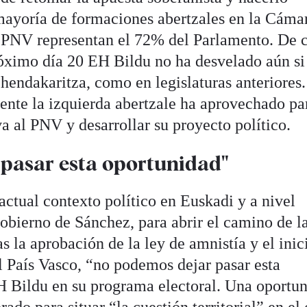
ayoría de formaciones abertzales en la Cáma
 PNV representan el 72% del Parlamento. De c
róximo día 20 EH Bildu no ha desvelado aún si
ehendakaritza, como en legislaturas anteriores
mente la izquierda abertzale ha aprovechado pa
va al PNV y desarrollar su proyecto político.
pasar esta oportunidad"
actual contexto político en Euskadi y a nivel
obierno de Sánchez, para abrir el camino de l
s la aprobación de la ley de amnistía y el inic
l País Vasco, “no podemos dejar pasar esta
H Bildu en su programa electoral. Una oportu
rado para situar “la cuestión territorial” en el