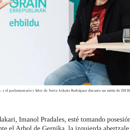
, y el parlamentario y líder de Sortu Arkaitz Rodríguez durante un mitin de EH Bi
akari, Imanol Pradales, esté tomando posesió
te el Arbol de Gernika, la izquierda abertzale