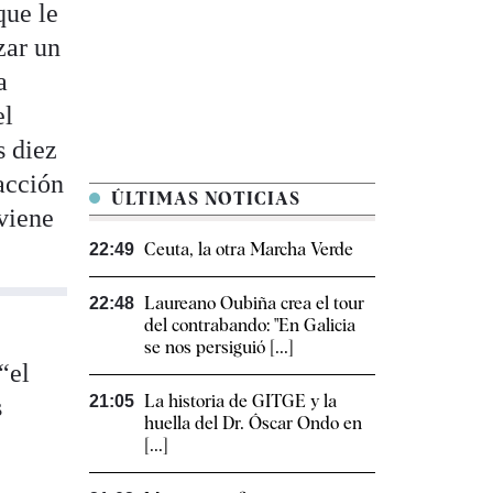
que le
zar un
a
el
s diez
acción
ÚLTIMAS NOTICIAS
 viene
Ceuta, la otra Marcha Verde
22:49
Laureano Oubiña crea el tour
22:48
del contrabando: "En Galicia
se nos persiguió [...]
“el
La historia de GITGE y la
21:05
s
huella del Dr. Óscar Ondo en
[...]