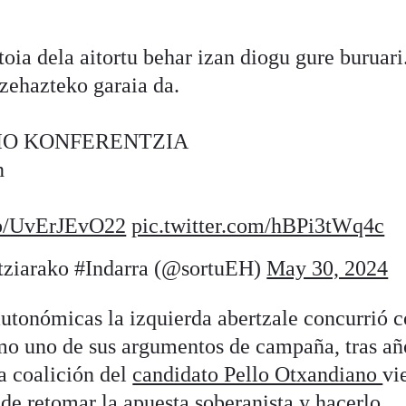
oia dela aitortu behar izan diogu gure buruari
zehazteko garaia da.
IO KONFERENTZIA
n
.co/UvErJEvO22
pic.twitter.com/hBPi3tWq4c
iarako #Indarra (@sortuEH)
May 30, 2024
autonómicas la izquierda abertzale concurrió c
omo uno de sus argumentos de campaña, tras añ
a coalición del
candidato Pello Otxandiano
vi
 de retomar la apuesta soberanista y hacerlo