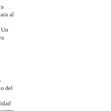
ra
ara al
. Un
ra
a
io del
nidad
 centro