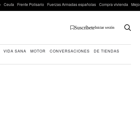
o
Ceuta
Frente Polisario
Fuerzas Armadas españolas
Compra vivienda
Mejo
Suscríbete
Iniciar sesión
VIDA SANA
MOTOR
CONVERSACIONES
DE TIENDAS