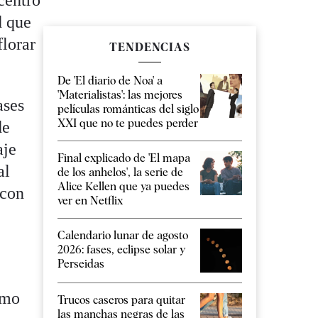
d que
florar
TENDENCIAS
De 'El diario de Noa' a
'Materialistas': las mejores
ases
películas románticas del siglo
XXI que no te puedes perder
de
aje
Final explicado de 'El mapa
al
de los anhelos', la serie de
Alice Kellen que ya puedes
–con
ver en Netflix
Calendario lunar de agosto
2026: fases, eclipse solar y
Perseidas
imo
Trucos caseros para quitar
las manchas negras de las