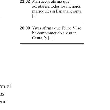
Marruecos afirma que
21:02
aceptará a todos los menores
marroquíes si España levanta
.
[...]
Vivas afirma que Felipe VI se
20:09
ha comprometido a visitar
Ceuta, "y [...]
on el
os
ene