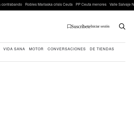
 contrabando
Robles Marlaska crisis Ceuta
PP Ceuta menores
Valle Salvaje N
Suscríbete
Iniciar sesión
VIDA SANA
MOTOR
CONVERSACIONES
DE TIENDAS