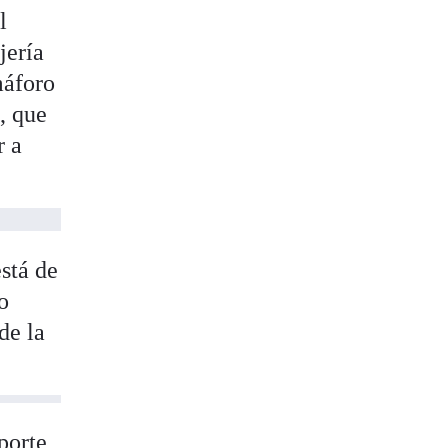
l
jería
máforo
, que
r a
stá de
o
de la
porte