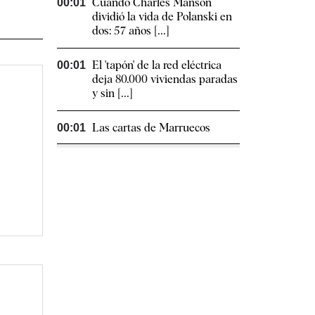
Cuando Charles Manson
00:01
dividió la vida de Polanski en
dos: 57 años [...]
El 'tapón' de la red eléctrica
00:01
deja 80.000 viviendas paradas
y sin [...]
Las cartas de Marruecos
00:01