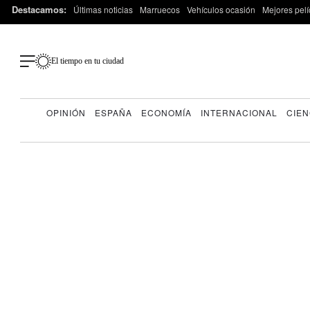
Destacamos:
Últimas noticias
Marruecos
Vehículos ocasión
Mejores pelí
El tiempo en tu ciudad
OPINIÓN
ESPAÑA
ECONOMÍA
INTERNACIONAL
CIEN