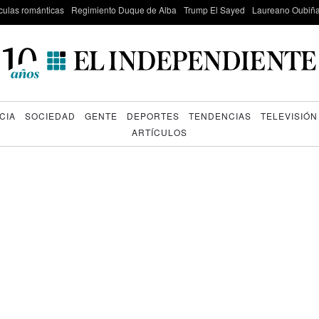
culas románticas
Regimiento Duque de Alba
Trump El Sayed
Laureano Oubiña
CIA
SOCIEDAD
GENTE
DEPORTES
TENDENCIAS
TELEVISIÓN
ARTÍCULOS