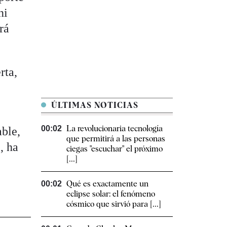
ni
rá
rta,
ÚLTIMAS NOTICIAS
La revolucionaria tecnología
00:02
ble,
que permitirá a las personas
, ha
ciegas "escuchar" el próximo
[...]
Qué es exactamente un
00:02
eclipse solar: el fenómeno
cósmico que sirvió para [...]