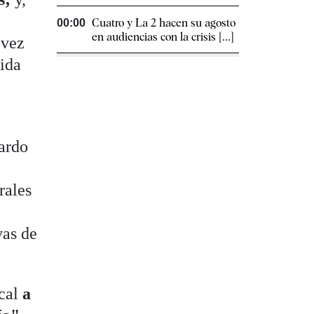
Cuatro y La 2 hacen su agosto
00:00
en audiencias con la crisis [...]
 vez
tida
uardo
rales
vas de
scal
a