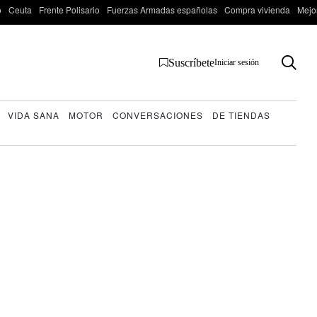
o
Ceuta
Frente Polisario
Fuerzas Armadas españolas
Compra vivienda
Mejo
Suscríbete
Iniciar sesión
VIDA SANA
MOTOR
CONVERSACIONES
DE TIENDAS