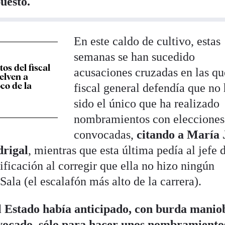
puesto.
En este caldo de cultivo, estas
semanas se han sucedido
s del fiscal
acusaciones cruzadas en las qu
elven a
co de la
fiscal general defendía que no
sido el único que ha realizado
nombramientos con elecciones
convocadas,
citando a María 
drigal
, mientras que esta última pedía al jefe 
ificación al corregir que ella no hizo ningún
ala (el escalafón más alto de la carrera).
l Estado había anticipado, con burda manio
nvocado, sólo para hacer unos nombramiento