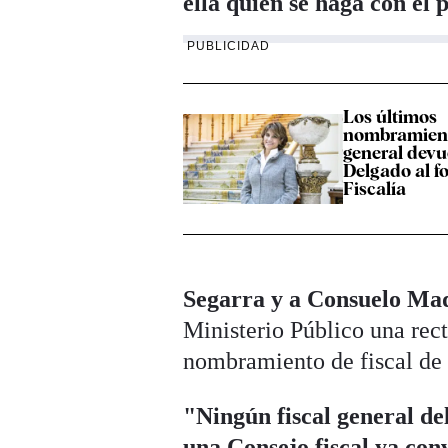
ella quien se haga con el 
PUBLICIDAD
Los últimos
nombramiento
general devu
Delgado al fo
Fiscalía
Segarra y a Consuelo Ma
Ministerio Público una rect
nombramiento de fiscal de S
"Ningún fiscal general de
una Consejo fiscal ya co