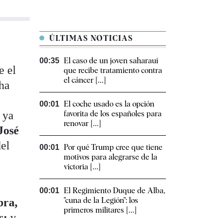
ÚLTIMAS NOTICIAS
El caso de un joven saharaui
00:35
e el
que recibe tratamiento contra
el cáncer [...]
 ha
El coche usado es la opción
00:01
 ya
favorita de los españoles para
renovar [...]
José
del
Por qué Trump cree que tiene
00:01
motivos para alegrarse de la
victoria [...]
El Regimiento Duque de Alba,
00:01
"cuna de la Legión": los
bra,
primeros militares [...]
s;
y,