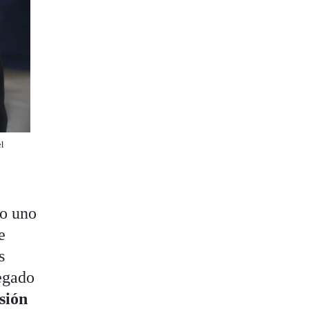
l
do uno
e
s
egado
sión