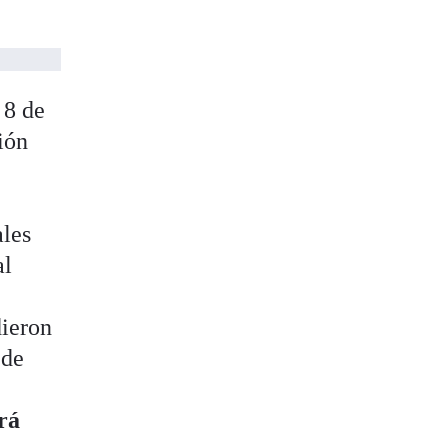
 8 de
ión
ales
al
dieron
 de
erá