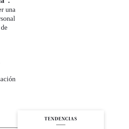
ía".
er una
rsonal
 de
a
mación
TENDENCIAS