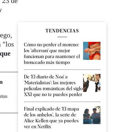
l 23 de
y
TENDENCIAS
uego,
 "los
Cómo no perder el moreno:
los 'aftersun' que mejor
 que
funcionan para mantener el
bronceado más tiempo
De 'El diario de Noa' a
un
'Materialistas': las mejores
películas románticas del siglo
XXI que no te puedes perder
itas
Final explicado de 'El mapa
de los anhelos', la serie de
Alice Kellen que ya puedes
ver en Netflix