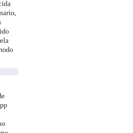
cida
mario,
a
ido
ela
modo
de
app
mo
omo