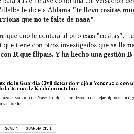
de palabras en clave como una conversación de
Villalba le dice a Aldama
"te llevo cositas mu
rriona que no te falte de naaa"
.
a que uno le contara al otro esas "cositas". L
t que tiene con otros investigados que se llama
con R que flipáis. Y ha hecho una gestión B
e de la Guardia Civil detenido viajó a Venezuela con 
e la 'trama de Koldo' en octubre
nza el sumario del 'caso Koldo' se empiezan a despejar algunas incógn
nes entre los […]
FISCALÍA
GUARDIA CIVIL