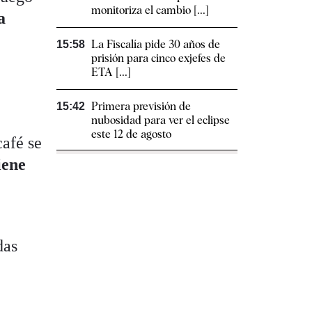
monitoriza el cambio [...]
a
La Fiscalía pide 30 años de
15:58
prisión para cinco exjefes de
ETA [...]
Primera previsión de
15:42
nubosidad para ver el eclipse
este 12 de agosto
café se
iene
das