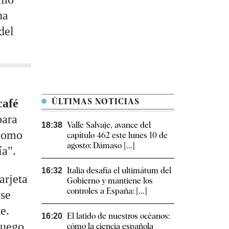
na
del
café
ÚLTIMAS NOTICIAS
para
Valle Salvaje, avance del
18:38
 como
capítulo 462 este lunes 10 de
agosto: Dámaso [...]
ía".
Italia desafía el ultimátum del
16:32
arjeta
Gobierno y mantiene los
controles a España: [...]
 se
e.
El latido de nuestros océanos:
16:20
luego
cómo la ciencia española