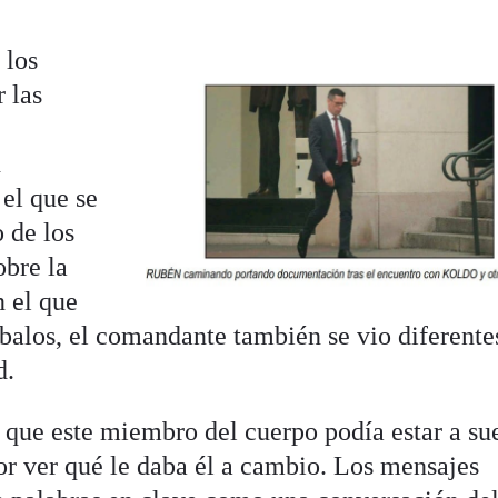
 los
 las
n
 el que se
o de los
obre la
 el que
balos, el comandante también se vio diferente
d.
 que este miembro del cuerpo podía estar a su
or ver qué le daba él a cambio. Los mensajes