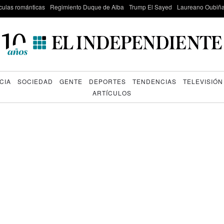
culas románticas
Regimiento Duque de Alba
Trump El Sayed
Laureano Oubiña
CIA
SOCIEDAD
GENTE
DEPORTES
TENDENCIAS
TELEVISIÓN
ARTÍCULOS