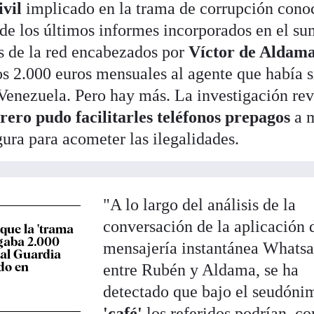
vil
implicado en la trama de corrupción cono
de los últimos informes incorporados en el su
s de la red encabezados por
Víctor de Aldam
 2.000 euros mensuales al agente que había s
Venezuela. Pero hay más. La investigación rev
ero pudo facilitarles teléfonos prepagos
a 
ura para acometer las ilegalidades.
"A lo largo del análisis de la
conversación de la aplicación 
que la 'trama
gaba 2.000
mensajería instantánea Whats
 al Guardia
ado en
entre Rubén y Aldama, se ha
detectado que bajo el seudóni
'café'
los referidos podrían, c