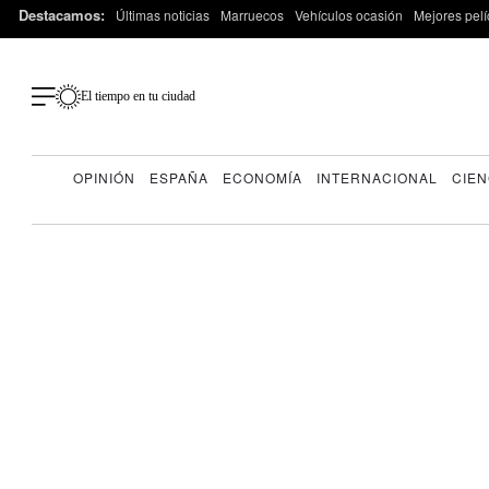
Destacamos:
Últimas noticias
Marruecos
Vehículos ocasión
Mejores pelí
El tiempo en tu ciudad
OPINIÓN
ESPAÑA
ECONOMÍA
INTERNACIONAL
CIEN