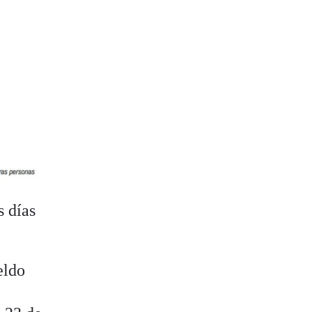
s días
eldo