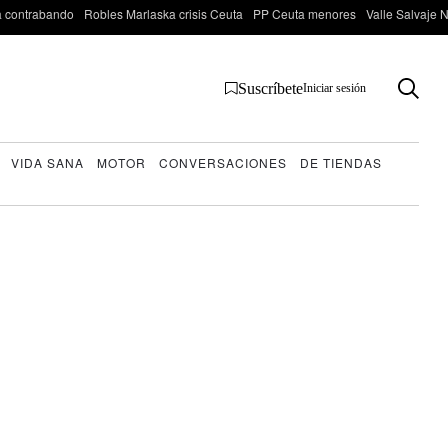
 contrabando
Robles Marlaska crisis Ceuta
PP Ceuta menores
Valle Salvaje N
Suscríbete
Iniciar sesión
VIDA SANA
MOTOR
CONVERSACIONES
DE TIENDAS