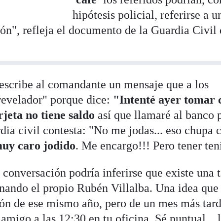
hipótesis policial, referirse a u
ón", refleja el documento de la Guardia Civil 
scribe al comandante un mensaje que a los
"revelador" porque dice:
"Intenté ayer tomar 
jeta no tiene saldo
así que llamaré al banco 
dia civil contesta: "No me jodas... eso chupa
muy caro jodido
. Me encargo!!! Pero tener ten
conversación podría inferirse que existe una t
nando el propio Rubén Villalba. Una idea que
ión de ese mismo año, pero de un mes más tard
migo a las 12:30 en tu oficina. Sé puntual... 