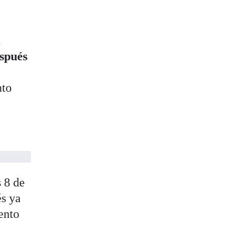
n
espués
nto
 8 de
s ya
ento