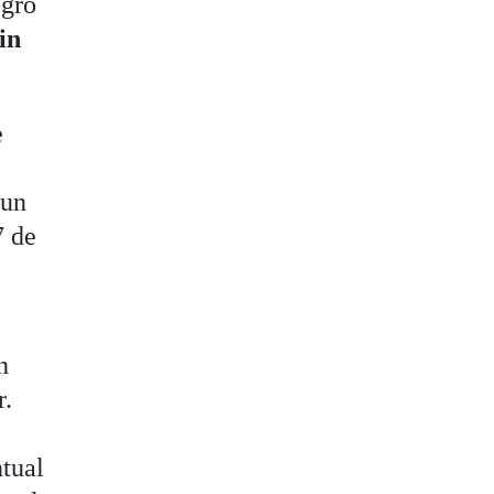
ogro
in
e
 un
7 de
n
r.
ntual