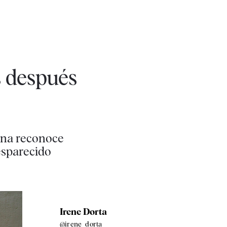
s después
ena reconoce
esparecido
Irene Dorta
@irene_dorta