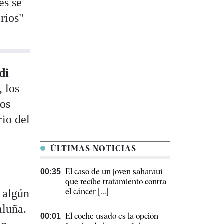
es se
orios"
di
 los
os
rio del
ÚLTIMAS NOTICIAS
El caso de un joven saharaui
00:35
que recibe tratamiento contra
n algún
el cáncer [...]
aluña.
El coche usado es la opción
00:01