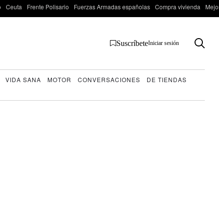
o
Ceuta
Frente Polisario
Fuerzas Armadas españolas
Compra vivienda
Mejo
Suscríbete
Iniciar sesión
VIDA SANA
MOTOR
CONVERSACIONES
DE TIENDAS