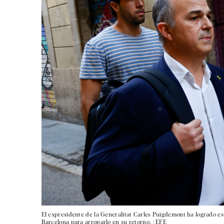
El expresidente de la Generalitat Carles Puigdemont ha logrado es
Barcelona para arroparlo en su retorno. |
EFE