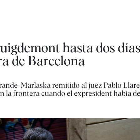
Puigdemont hasta dos día
ra de Barcelona
Grande-Marlaska remitido al juez Pablo Llar
en la frontera cuando el expresident había d