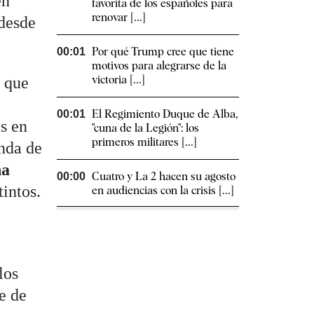
en
favorita de los españoles para
renovar [...]
 desde
Por qué Trump cree que tiene
00:01
motivos para alegrarse de la
victoria [...]
a que
El Regimiento Duque de Alba,
00:01
s en
"cuna de la Legión": los
primeros militares [...]
onda de
na
Cuatro y La 2 hacen su agosto
00:00
tintos.
en audiencias con la crisis [...]
los
e de