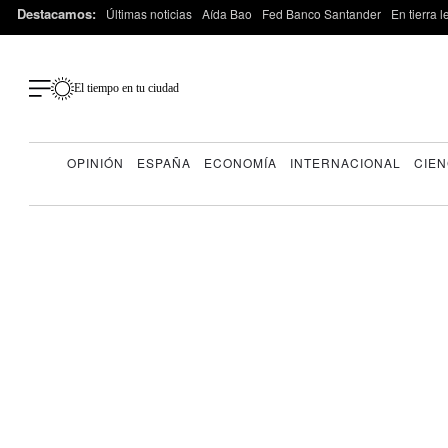
Destacamos:
Últimas noticias
Aída Bao
Fed Banco Santander
En tierra 
El tiempo en tu ciudad
OPINIÓN
ESPAÑA
ECONOMÍA
INTERNACIONAL
CIEN