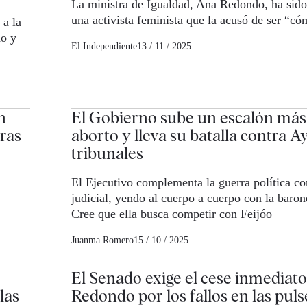
La ministra de Igualdad, Ana Redondo, ha sido
una activista feminista que la acusó de ser “c
 a la
do y
El Independiente
13 / 11 / 2025
n
El Gobierno sube un escalón más
eras
aborto y lleva su batalla contra A
tribunales
El Ejecutivo complementa la guerra política co
judicial, yendo al cuerpo a cuerpo con la baron
Cree que ella busca competir con Feijóo
Juanma Romero
15 / 10 / 2025
El Senado exige el cese inmediat
las
Redondo por los fallos en las puls