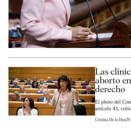
Las clíni
aborto en
derecho
El pleno del Con
artículo 43, crit
Cristina De la Hoz
29 