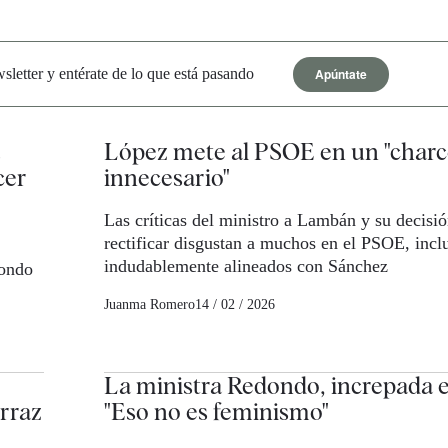
Apúntate
letter y entérate de lo que está pasando
López mete al PSOE en un "char
cer
innecesario"
Las críticas del ministro a Lambán y su decisi
rectificar disgustan a muchos en el PSOE, inclu
indudablemente alineados con Sánchez
dondo
Juanma Romero
14 / 02 / 2026
La ministra Redondo, increpada 
erraz
"Eso no es feminismo"