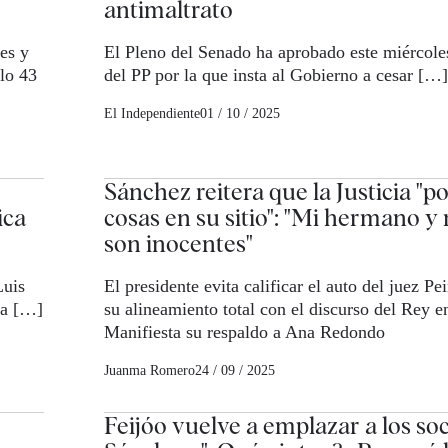
antimaltrato
es y
El Pleno del Senado ha aprobado este miércol
lo 43
del PP por la que insta al Gobierno a cesar […]
El Independiente
01 / 10 / 2025
Sánchez reitera que la Justicia "p
ica
cosas en su sitio": "Mi hermano y
son inocentes"
Luis
El presidente evita calificar el auto del juez P
da […]
su alineamiento total con el discurso del Rey 
Manifiesta su respaldo a Ana Redondo
Juanma Romero
24 / 09 / 2025
Feijóo vuelve a emplazar a los soc