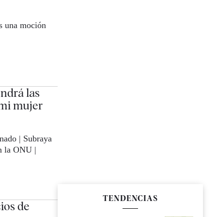
es una moción
ondrá las
 mi mujer
einado | Subraya
en la ONU |
TENDENCIAS
ios de