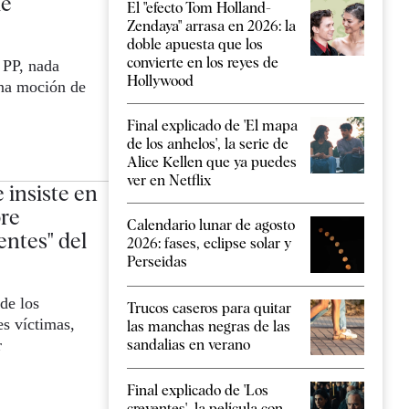
le
El "efecto Tom Holland-
Zendaya" arrasa en 2026: la
doble apuesta que los
convierte en los reyes de
 PP, nada
Hollywood
una moción de
Final explicado de 'El mapa
de los anhelos', la serie de
Alice Kellen que ya puedes
ver en Netflix
 insiste en
pre
Calendario lunar de agosto
entes" del
2026: fases, eclipse solar y
Perseidas
de los
Trucos caseros para quitar
es víctimas,
las manchas negras de las
sandalias en verano
r
Final explicado de 'Los
creyentes', la película con