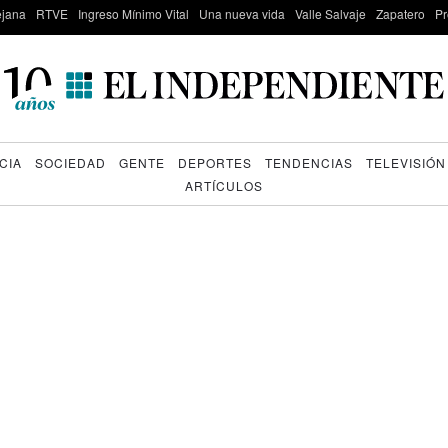
lejana
RTVE
Ingreso Mínimo Vital
Una nueva vida
Valle Salvaje
Zapatero
Pr
CIA
SOCIEDAD
GENTE
DEPORTES
TENDENCIAS
TELEVISIÓN
ARTÍCULOS