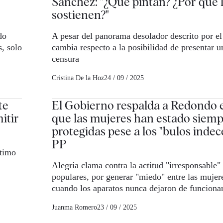
Sánchez: "¿Qué pintan? ¿Por qué 
sostienen?"
do
A pesar del panorama desolador descrito por el
, solo
cambia respecto a la posibilidad de presentar 
censura
Cristina De la Hoz
24 / 09 / 2025
te
El Gobierno respalda a Redondo e
itir
que las mujeres han estado siem
protegidas pese a los "bulos indec
PP
ltimo
Alegría clama contra la actitud "irresponsable" 
populares, por generar "miedo" entre las mujer
cuando los aparatos nunca dejaron de funciona
Juanma Romero
23 / 09 / 2025