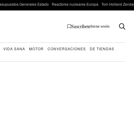
esupuestos Generales Estado
Reactores nucleares Europa
Tom Holland Zenda
Suscríbete
Iniciar sesión
VIDA SANA
MOTOR
CONVERSACIONES
DE TIENDAS