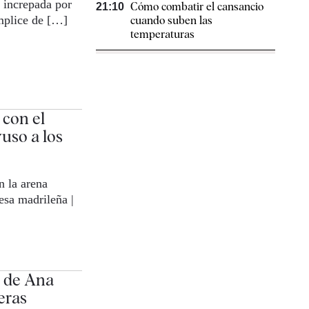
 increpada por
Cómo combatir el cansancio​
21:10
ómplice de […]
cuando suben las
temperaturas
 con el
yuso a los
n la arena
esa madrileña |
o de Ana
eras