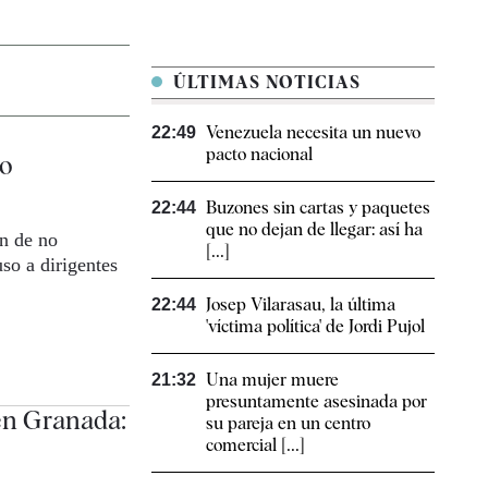
ÚLTIMAS NOTICIAS
Venezuela necesita un nuevo
22:49
pacto nacional
co
Buzones sin cartas y paquetes
22:44
que no dejan de llegar: así ha
ón de no
[...]
so a dirigentes
Josep Vilarasau, la última
22:44
'víctima política' de Jordi Pujol
Una mujer muere
21:32
presuntamente asesinada por
en Granada:
su pareja en un centro
comercial [...]