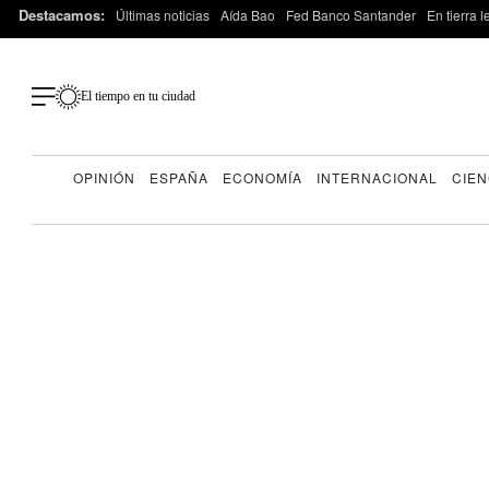
Destacamos:
Últimas noticias
Aída Bao
Fed Banco Santander
En tierra 
El tiempo en tu ciudad
OPINIÓN
ESPAÑA
ECONOMÍA
INTERNACIONAL
CIEN