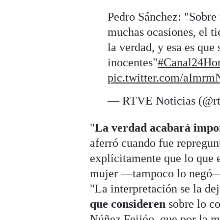
Pedro Sánchez: "Sobre
muchas ocasiones, el t
la verdad, y esa es que 
inocentes"
#Canal24Ho
pic.twitter.com/aImr
— RTVE Noticias (@rt
"
La verdad acabará impo
aferró cuando fue repregu
explícitamente que lo que e
mujer —tampoco lo negó—,
"La interpretación se la de
que consideren
sobre lo c
Núñez Feijóo, que por la m