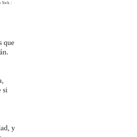
York. |
es que
rán.
a,
 si
ad, y