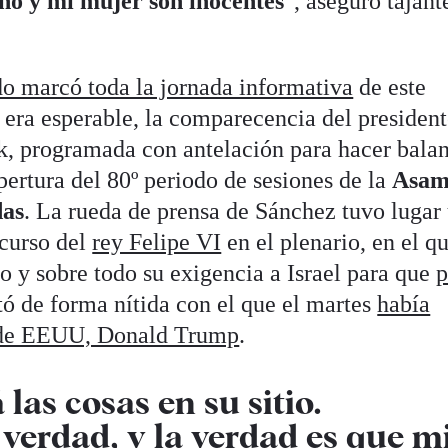
o y mi mujer son inocentes
", aseguró tajant
do marcó toda la jornada informativa
de este
era esperable, la comparecencia del president
, programada con antelación para hacer bala
pertura del 80º periodo de sesiones de la
Asam
das
. La rueda de prensa de Sánchez tuvo lugar
scurso del
rey Felipe VI
en el plenario, en el q
o y sobre todo su exigencia a Israel para que
p
ó de forma nítida con el que el martes
había
e de EEUU, Donald Trump
.
las cosas en su sitio.
verdad, y la verdad es que m