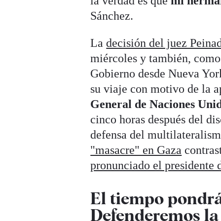
la verdad es que
mi herman
Sánchez.
La
decisión del juez Peina
miércoles y también, como 
Gobierno desde Nueva York
su viaje con motivo de la a
General de Naciones Uni
cinco horas después del di
defensa del multilateralism
"masacre" en Gaza
contrast
pronunciado el president
El tiempo pondrá 
Defenderemos la 