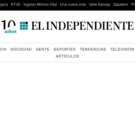
lejana
RTVE
Ingreso Mínimo Vital
Una nueva vida
Valle Salvaje
Zapatero
Pr
CIA
SOCIEDAD
GENTE
DEPORTES
TENDENCIAS
TELEVISIÓN
ARTÍCULOS