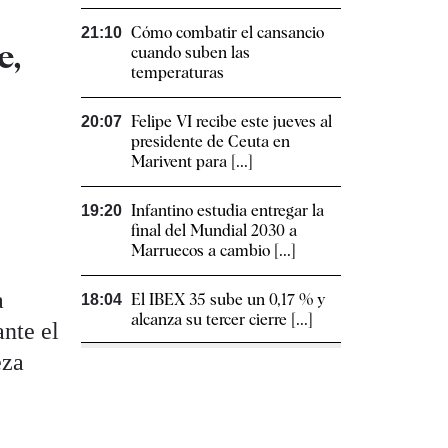
Cómo combatir el cansancio​
21:10
e,
cuando suben las
temperaturas
Felipe VI recibe este jueves al
20:07
presidente de Ceuta en
Marivent para [...]
Infantino estudia entregar la
19:20
final del Mundial 2030 a
Marruecos a cambio [...]
a
El IBEX 35 sube un 0,17 % y
18:04
alcanza su tercer cierre [...]
nte el
eza