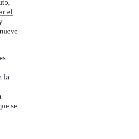
uto,
ar el
y
 nueve
es
a la
a
que se
,