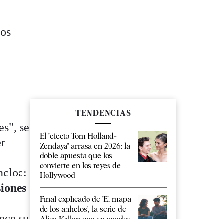
mos
TENDENCIAS
es", se
El "efecto Tom Holland-
er
Zendaya" arrasa en 2026: la
doble apuesta que los
convierte en los reyes de
ncloa:
Hollywood
siones
Final explicado de 'El mapa
de los anhelos', la serie de
ece su
Alice Kellen que ya puedes