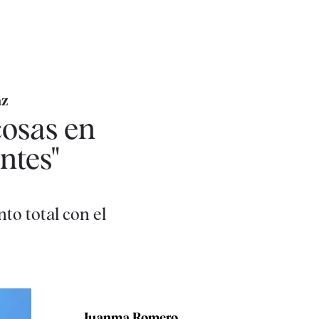
az
cosas en
ntes"
nto total con el
Juanma Romero