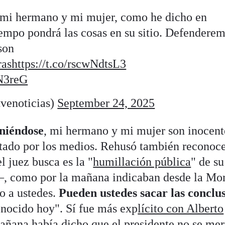
 mi hermano y mi mujer, como he dicho en
iempo pondrá las cosas en su sitio. Defendere
son
ras
https://t.co/rscwNdtsL3
mN3reG
venoticias)
September 24, 2025
niéndose
, mi hermano y mi mujer son inocent
ntado por los medios. Rehusó también reconoc
l juez busca es la "
humillación pública
" de su
 como por la mañana indicaban desde la Mo
jo a ustedes.
Pueden ustedes sacar las conclu
onocido hoy". Sí fue más exp
lícito con Alberto
añana había dicho que el presidente no se mer