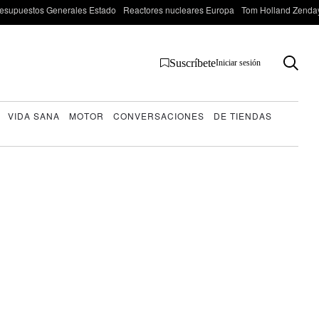
esupuestos Generales Estado
Reactores nucleares Europa
Tom Holland Zenda
Suscríbete
Iniciar sesión
VIDA SANA
MOTOR
CONVERSACIONES
DE TIENDAS