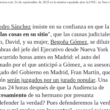
rensa este 24 de septiembre de 2025 en la misión española ante la ONU, en Nueva 
edro Sánchez
insiste en su confianza en que la
"
las cosas en su sitio
", que las causas judicial
o, David, y su mujer,
Begoña Gómez
, se dilui
labras del jefe del Ejecutivo desde Nueva York
currido horas antes en Madrid: el auto del
nado por el que anticipó a Gómez, a su asesor
egado del Gobierno en Madrid, Fran Martín, que
ión
serán juzgados por un jurado popular
. Una
nas 24 horas después de que la Audiencia de
cesamiento
de su hermano por presunta
defender la verdad? Pues defenderemos la verd