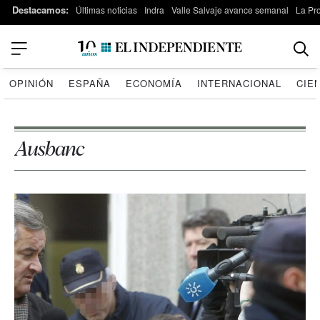
Destacamos:
Últimas noticias
Indra
Valle Salvaje avance semanal
La Pr
OPINIÓN
ESPAÑA
ECONOMÍA
INTERNACIONAL
CIE
Ausbanc