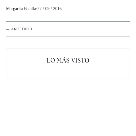
Margarita Batallas
27 / 09 / 2016
Navegación
← ANTERIOR
artículos
LO MÁS VISTO