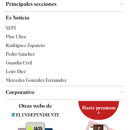
Principales secciones
España
Es Noticia
Economía
SEPI
Internacional
Plus Ultra
Gente
Rodríguez Zapatero
Televisión
Pedro Sánchez
Tendencias
Guardia Civil
Leire Díez
Mercedes González Fernández
Corporativo
Contacto
Otras webs de
Hazte premium
Suscripción
Newsletter
Apps