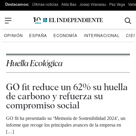
Destacamos:
Últimas noticias
Aída Bao
Josep Vilarasau
Paz Vega
Vall
OPINIÓN
ESPAÑA
ECONOMÍA
INTERNACIONAL
CIE
Huella Ecológica
GO fit reduce un 62% su huella
de carbono y refuerza su
compromiso social
GO fit ha presentado su ‘Memoria de Sostenibilidad 2024’, un
informe que recoge los principales avances de la empresa en
[…]