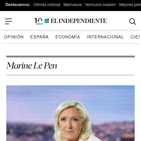
Destacamos:
Últimas noticias
Marruecos
Vehículos ocasión
Mejores pelí
OPINIÓN
ESPAÑA
ECONOMÍA
INTERNACIONAL
CIE
Marine Le Pen