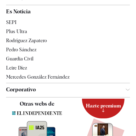
España
Es Noticia
Economía
SEPI
Internacional
Plus Ultra
Gente
Rodríguez Zapatero
Televisión
Pedro Sánchez
Tendencias
Guardia Civil
Leire Díez
Mercedes González Fernández
Corporativo
Contacto
Otras webs de
Hazte premium
Suscripción
Newsletter
Apps