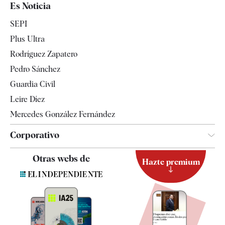
España
Es Noticia
Economía
SEPI
Internacional
Plus Ultra
Gente
Rodríguez Zapatero
Televisión
Pedro Sánchez
Tendencias
Guardia Civil
Leire Díez
Mercedes González Fernández
Corporativo
Contacto
Otras webs de
Hazte premium
Suscripción
Newsletter
Apps
Quiénes somos