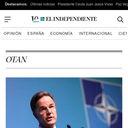
Destacamos:
Últimas noticias
Presidente Ceuta Juan Jesús Vivas
Paz Ve
OPINIÓN
ESPAÑA
ECONOMÍA
INTERNACIONAL
CIE
OTAN