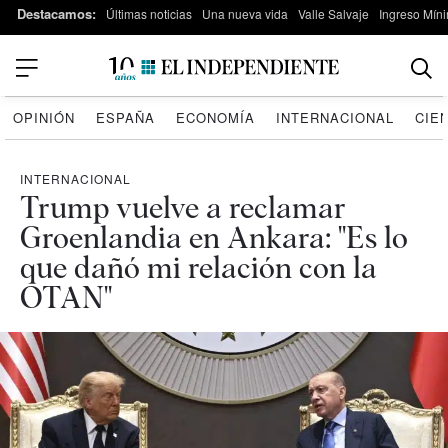
Destacamos:
Últimas noticias
Una nueva vida
Valle Salvaje
Ingreso Míni
OPINIÓN
ESPAÑA
ECONOMÍA
INTERNACIONAL
CIE
INTERNACIONAL
Trump vuelve a reclamar
Groenlandia en Ankara: "Es lo
que dañó mi relación con la
OTAN"