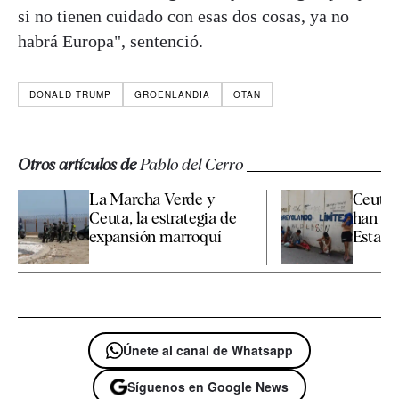
si no tienen cuidado con esas dos cosas, ya no
habrá Europa", sentenció.
DONALD TRUMP
GROENLANDIA
OTAN
Otros artículos de
Pablo del Cerro
La Marcha Verde y
Ceuta 
Ceuta, la estrategia de
han sid
expansión marroquí
Estado
Únete al canal de Whatsapp
Síguenos en Google News