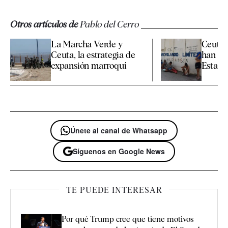
Otros artículos de
Pablo del Cerro
La Marcha Verde y
Ceuta 
Ceuta, la estrategia de
han sid
expansión marroquí
Estado
Únete al canal de Whatsapp
Síguenos en Google News
TE PUEDE INTERESAR
Por qué Trump cree que tiene motivos