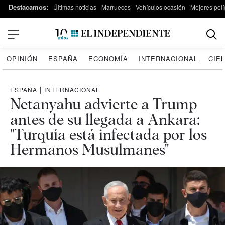
Destacamos:
Últimas noticias
Marruecos
Vehículos ocasión
Mejores pelí
OPINIÓN
ESPAÑA
ECONOMÍA
INTERNACIONAL
CIE
ESPAÑA
|
INTERNACIONAL
Netanyahu advierte a Trump
antes de su llegada a Ankara:
"Turquía está infectada por los
Hermanos Musulmanes"