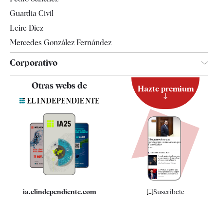
Tendencias
Guardia Civil
Leire Díez
Mercedes González Fernández
Corporativo
Contacto
Otras webs de
Hazte premium
Suscripción
Newsletter
Apps
Quiénes somos
Especificaciones
ia.elindependiente.com
Suscríbete