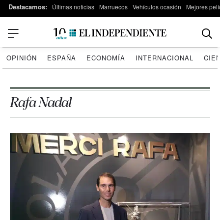
Destacamos:
Últimas noticias
Marruecos
Vehículos ocasión
Mejores pelí
OPINIÓN
ESPAÑA
ECONOMÍA
INTERNACIONAL
CIE
Rafa Nadal