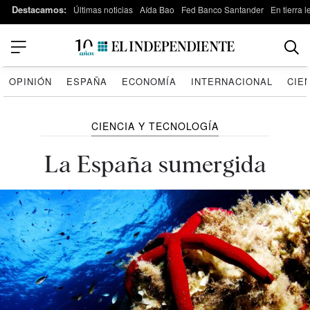
Destacamos:
Últimas noticias
Aída Bao
Fed Banco Santander
En tierra 
OPINIÓN
ESPAÑA
ECONOMÍA
INTERNACIONAL
CIE
CIENCIA Y TECNOLOGÍA
La España sumergida