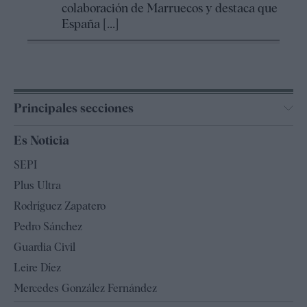
colaboración de Marruecos y destaca que
España [...]
Principales secciones
España
Es Noticia
Economía
SEPI
Internacional
Plus Ultra
Gente
Rodríguez Zapatero
Televisión
Pedro Sánchez
Tendencias
Guardia Civil
Leire Díez
Mercedes González Fernández