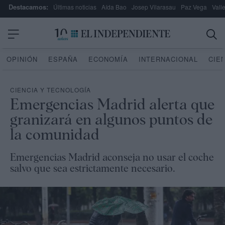
Destacamos:
Últimas noticias
Aída Bao
Josep Vilarasau
Paz Vega
Vall
OPINIÓN
ESPAÑA
ECONOMÍA
INTERNACIONAL
CIE
CIENCIA Y TECNOLOGÍA
Emergencias Madrid alerta que
granizará en algunos puntos de
la comunidad
Emergencias Madrid aconseja no usar el coche
salvo que sea estrictamente necesario.