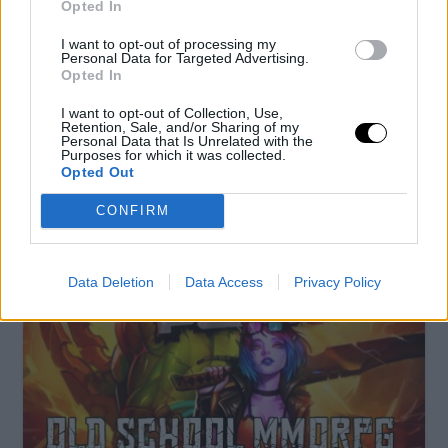
Opted In
I want to opt-out of processing my
Personal Data for Targeted Advertising.
Opted In
Las lluvias y tormentas amenazan este viernes a
28 provincias
I want to opt-out of Collection, Use,
Retention, Sale, and/or Sharing of my
Personal Data that Is Unrelated with the
Las lluvias y las tormentas afectarán a buena parte de la
Purposes for which it was collected.
Península este viernes, una jornada en la que 28 […]
Opted Out
CONFIRM
Data Deletion
Data Access
Privacy Policy