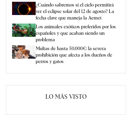
¿Cuándo sabremos si el cielo permitirá
ver el eclipse solar del 12 de agosto? La
fecha clave que maneja la Aemet
Los animales exóticos preferidos por los
españoles y que acaban siendo un
problema
Multas de hasta 50.000€: la severa
prohibición que afecta a los dueños de
perros y gatos
LO MÁS VISTO