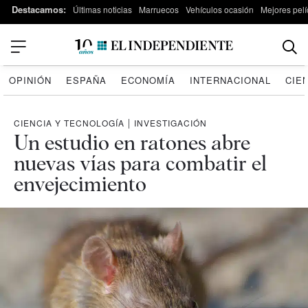
Destacamos:
Últimas noticias
Marruecos
Vehículos ocasión
Mejores pelí
OPINIÓN
ESPAÑA
ECONOMÍA
INTERNACIONAL
CIE
CIENCIA Y TECNOLOGÍA
|
INVESTIGACIÓN
Un estudio en ratones abre
nuevas vías para combatir el
envejecimiento