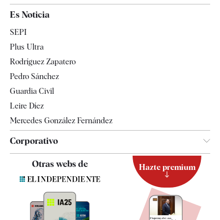
España
Es Noticia
Economía
SEPI
Internacional
Plus Ultra
Gente
Rodríguez Zapatero
Televisión
Pedro Sánchez
Tendencias
Guardia Civil
Leire Díez
Mercedes González Fernández
Corporativo
Contacto
Otras webs de
Hazte premium
Suscripción
Newsletter
Apps
Quiénes somos