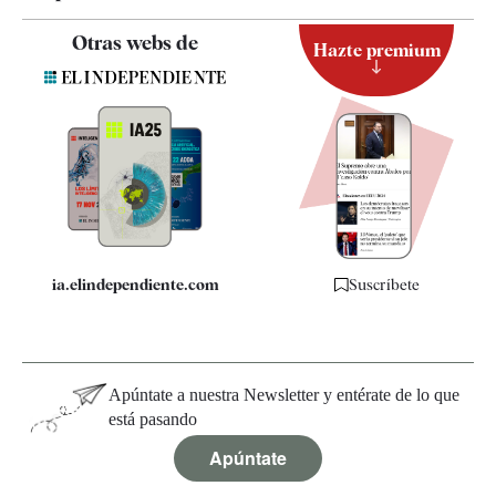
Contacto
Otras webs de
Hazte premium
Suscripción
Newsletter
Apps
Quiénes somos
Especificaciones
ia.elindependiente.com
Suscríbete
Apúntate a nuestra Newsletter y entérate de lo que
está pasando
Apúntate