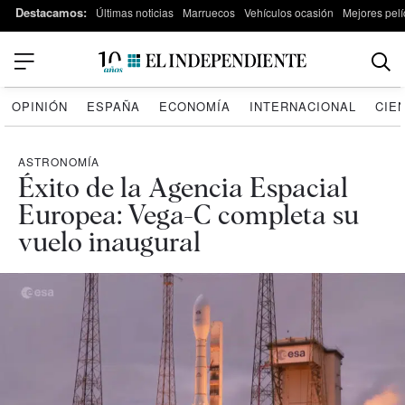
Destacamos:
Últimas noticias
Marruecos
Vehículos ocasión
Mejores pelí
OPINIÓN
ESPAÑA
ECONOMÍA
INTERNACIONAL
CIE
ASTRONOMÍA
Éxito de la Agencia Espacial
Europea: Vega-C completa su
vuelo inaugural