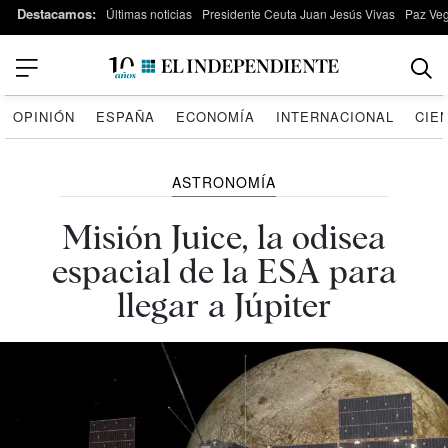
Destacamos:
Últimas noticias
Presidente Ceuta Juan Jesús Vivas
Paz Ve
OPINIÓN
ESPAÑA
ECONOMÍA
INTERNACIONAL
CIE
ASTRONOMÍA
Misión Juice, la odisea
espacial de la ESA para
llegar a Júpiter