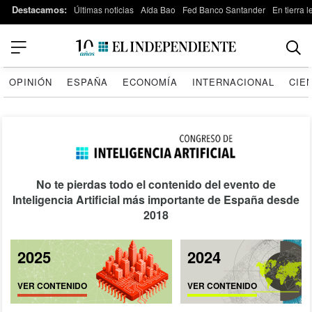
Destacamos:
Últimas noticias
Aída Bao
Fed Banco Santander
En tierra 
OPINIÓN
ESPAÑA
ECONOMÍA
INTERNACIONAL
CIE
No te pierdas todo el contenido del evento de
Inteligencia Artificial más importante de España desde
2018
2025
2024
VER CONTENIDO
VER CONTENIDO