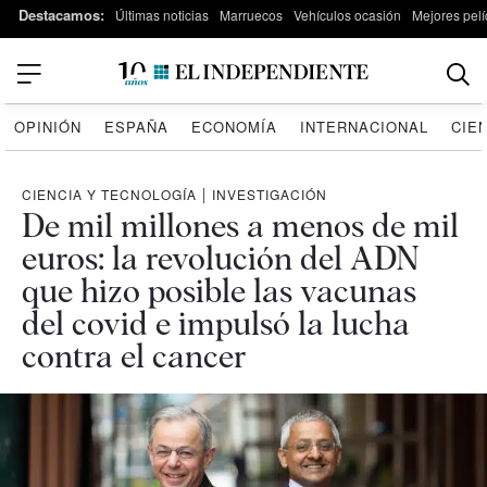
Destacamos:
Últimas noticias
Marruecos
Vehículos ocasión
Mejores pelí
OPINIÓN
ESPAÑA
ECONOMÍA
INTERNACIONAL
CIE
CIENCIA Y TECNOLOGÍA
|
INVESTIGACIÓN
De mil millones a menos de mil
euros: la revolución del ADN
que hizo posible las vacunas
del covid e impulsó la lucha
contra el cancer