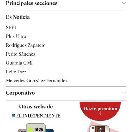
Principales secciones
España
Es Noticia
Economía
SEPI
Internacional
Plus Ultra
Gente
Rodríguez Zapatero
Televisión
Pedro Sánchez
Tendencias
Guardia Civil
Leire Díez
Mercedes González Fernández
Corporativo
Contacto
Otras webs de
Hazte premium
Suscripción
Newsletter
Apps