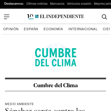
Destacamos:
Últimas noticias
Marruecos
Vehículos ocasión
Mejores pelí
OPINIÓN
ESPAÑA
ECONOMÍA
INTERNACIONAL
CIE
Cumbre del Clima
MEDIO AMBIENTE
Sánchez carga contra los