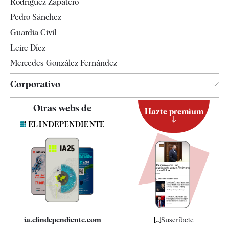
Rodríguez Zapatero
Televisión
Pedro Sánchez
Tendencias
Guardia Civil
Leire Díez
Mercedes González Fernández
Corporativo
Contacto
Otras webs de
Hazte premium
Suscripción
Newsletter
Apps
Quiénes somos
Especificaciones
ia.elindependiente.com
Suscríbete