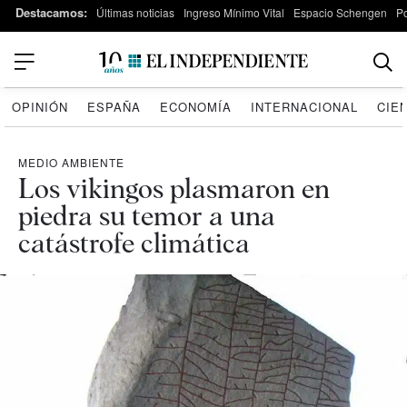
Destacamos:
Últimas noticias
Ingreso Mínimo Vital
Espacio Schengen
P
OPINIÓN
ESPAÑA
ECONOMÍA
INTERNACIONAL
CIE
MEDIO AMBIENTE
Los vikingos plasmaron en
piedra su temor a una
catástrofe climática