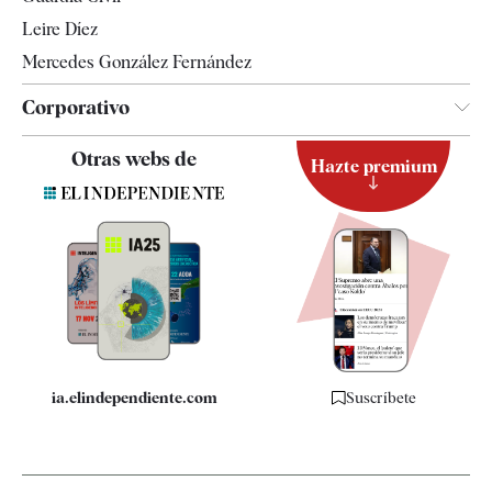
Leire Díez
Mercedes González Fernández
Corporativo
Contacto
Otras webs de
Hazte premium
Suscripción
Newsletter
Apps
Quiénes somos
Especificaciones
ia.elindependiente.com
Suscríbete