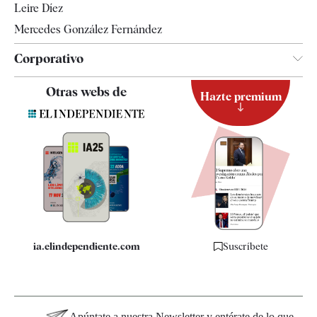
Leire Díez
Mercedes González Fernández
Corporativo
Contacto
Otras webs de
Hazte premium
Suscripción
Newsletter
Apps
Quiénes somos
Especificaciones
ia.elindependiente.com
Suscríbete
Apúntate a nuestra Newsletter y entérate de lo que