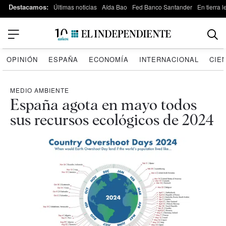
Destacamos:
Últimas noticias
Aída Bao
Fed Banco Santander
En tierra 
OPINIÓN
ESPAÑA
ECONOMÍA
INTERNACIONAL
CIE
MEDIO AMBIENTE
España agota en mayo todos
sus recursos ecológicos de 2024