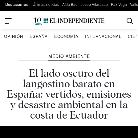
Destacamos:
Últimas noticias
Aída Bao
Josep Vilarasau
Paz Vega
Vall
OPINIÓN
ESPAÑA
ECONOMÍA
INTERNACIONAL
CIE
MEDIO AMBIENTE
El lado oscuro del
langostino barato en
España: vertidos, emisiones
y desastre ambiental en la
costa de Ecuador