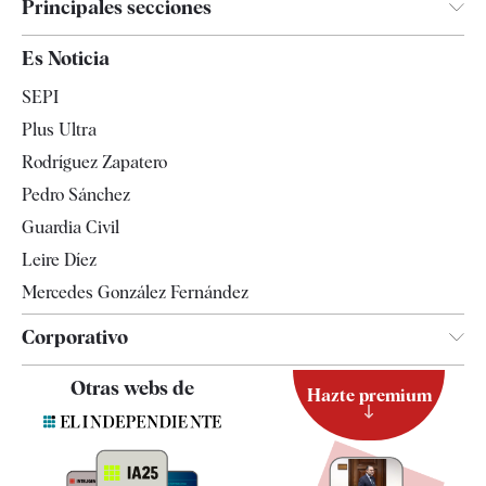
Principales secciones
España
Es Noticia
Economía
SEPI
Internacional
Plus Ultra
Gente
Rodríguez Zapatero
Televisión
Pedro Sánchez
Tendencias
Guardia Civil
Leire Díez
Mercedes González Fernández
Corporativo
Contacto
Otras webs de
Hazte premium
Suscripción
Newsletter
Apps