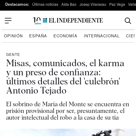
Destacamos:
Últimas noticias
Aída Bao
Josep Vilarasau
Paz Vega
Vall
OPINIÓN
ESPAÑA
ECONOMÍA
INTERNACIONAL
CIE
GENTE
Misas, comunicados, el karma
y un preso de confianza:
últimos detalles del 'culebrón'
Antonio Tejado
El sobrino de María del Monte se encuentra en
prisión provisional por ser, presuntamente, el
autor intelectual del robo a la casa de su tía