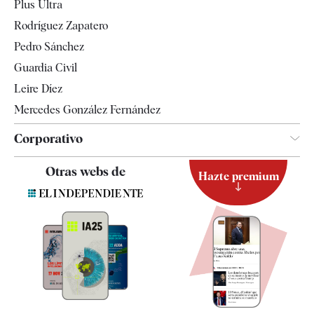
Plus Ultra
Gente
Rodríguez Zapatero
Televisión
Pedro Sánchez
Tendencias
Guardia Civil
Leire Díez
Mercedes González Fernández
Corporativo
Contacto
Otras webs de
Hazte premium
Suscripción
Newsletter
Apps
Quiénes somos
Especificaciones