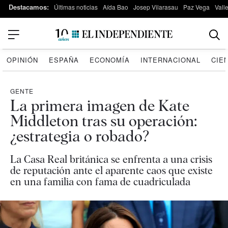
Destacamos:
Últimas noticias
Aída Bao
Josep Vilarasau
Paz Vega
Vall
OPINIÓN
ESPAÑA
ECONOMÍA
INTERNACIONAL
CIE
GENTE
La primera imagen de Kate
Middleton tras su operación:
¿estrategia o robado?
La Casa Real británica se enfrenta a una crisis
de reputación ante el aparente caos que existe
en una familia con fama de cuadriculada