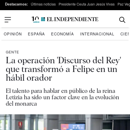
Destacamos:
Últimas noticias
Presidente Ceuta Juan Jesús Vivas
Paz Ve
OPINIÓN
ESPAÑA
ECONOMÍA
INTERNACIONAL
CIE
GENTE
La operación 'Discurso del Rey'
que transformó a Felipe en un
hábil orador
El talento para hablar en público de la reina
Letizia ha sido un factor clave en la evolución
del monarca